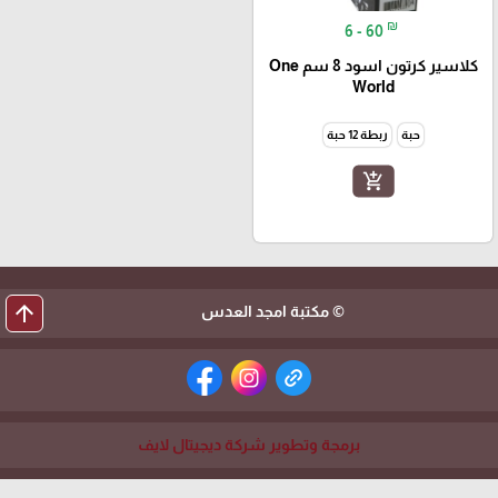
₪
6 - 60
كلاسير كرتون اسود 8 سم One
World
حبة
ربطة 12 حبة
add_shopping_cart
arrow_upward
© مكتبة امجد العدس
برمجة وتطوير شركة ديجيتال لايف