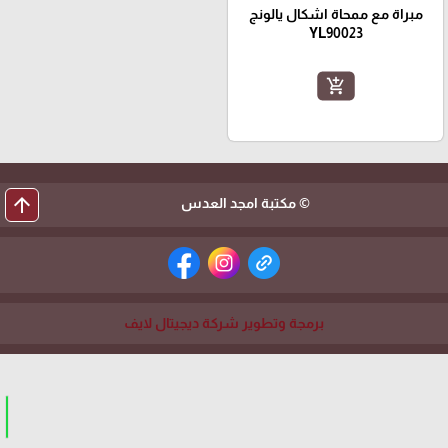
مبراة مع ممحاة اشكال يالونج
YL90023
add_shopping_cart
arrow_upward
© مكتبة امجد العدس
برمجة وتطوير شركة ديجيتال لايف