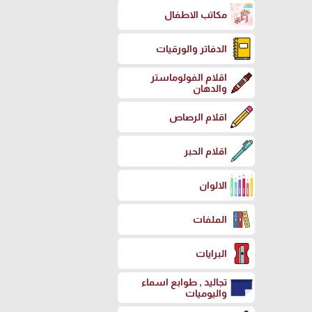
مكاتب الاطفال
الدفاتر والورقيات
اقلام الفولوماستر
والدهان
اقلام الرصاص
اقلام الحبر
الالوان
الملفات
البرايات
تجاليد , طوابع اسماء
واليوميات