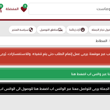
0
0
g_cart
favorite
المفضلة
security
commute
emoji_emotions
ول تجار الجملة
آراء زبائننا
مناطق التوصيل
سياسة المتجر
المطاط
ء طلب عبر موقعنا، يرجى عمل إتمام الطلب حتى يتم تنفيذه. وللاستفسارات، يُر
نا عبر واتس اب اضغط هنا
م الجملة يرجى التواصل معنا عبر الواتس اب اضغط هنا للوصول الى الواتس اب