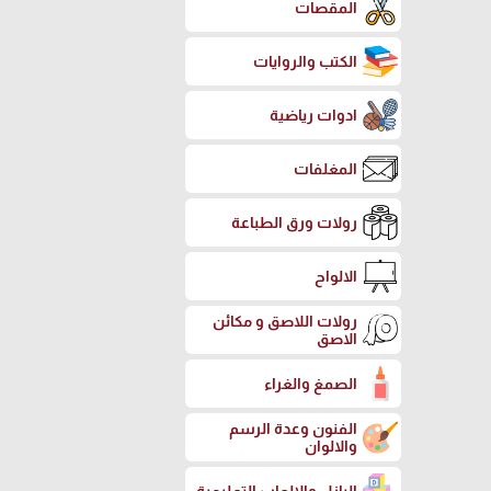
المقصات
الكتب والروايات
ادوات رياضية
المغلفات
رولات ورق الطباعة
الالواح
رولات اللاصق و مكائن
الاصق
الصمغ والغراء
الفنون وعدة الرسم
والالوان