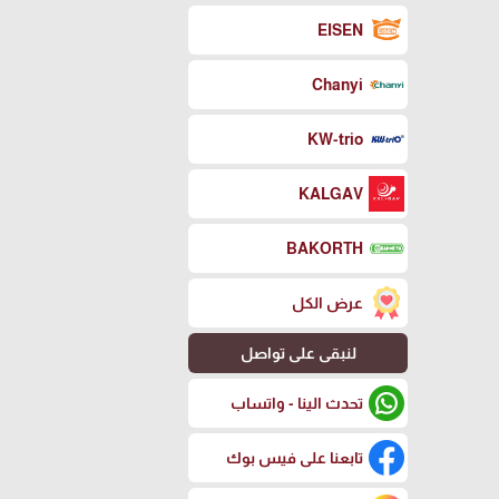
EISEN
Chanyi
KW-trio
KALGAV
BAKORTH
عرض الكل
لنبقى على تواصل
تحدث الينا - واتساب
تابعنا على فيس بوك