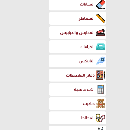
المحايات
المساطر
المدابس والدبابيس
الخرامات
التايبكس
دفاتر الملاحظات
الات حاسبة
دباديب
المطاط