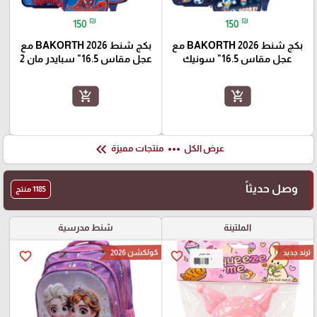
₪
₪
150
150
بكج شنط BAKORTH 2026 مع
بكج شنط BAKORTH 2026 مع
عجل مقاس 16.5" سونيك
عجل مقاس 16.5" سبايدر مان 2
add_shopping_cart
add_shopping_cart
keyboard_double_arrow_left
more_horiz
عرض الكل
منتجات مميزة
وصل حديثاً
1185 منتج
الملتينة
شنط مدرسية
ترند جديد
كولكشن 2026
favorite_border
favorite_border