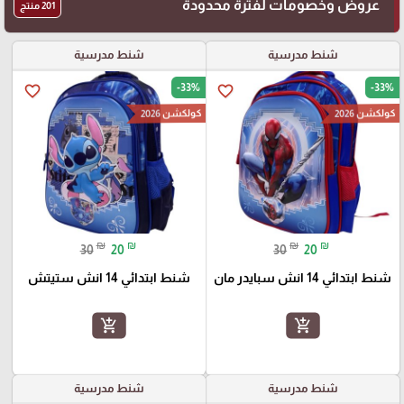
عروض وخصومات لفترة محدودة
201 منتج
شنط مدرسية
شنط مدرسية
-33%
-33%
favorite_border
favorite_border
كولكشن 2026
كولكشن 2026
₪
₪
₪
₪
30
20
30
20
شنط ابتدائي 14 انش سبايدر مان
شنط ابتدائي 14 انش ستيتش
add_shopping_cart
add_shopping_cart
شنط مدرسية
شنط مدرسية