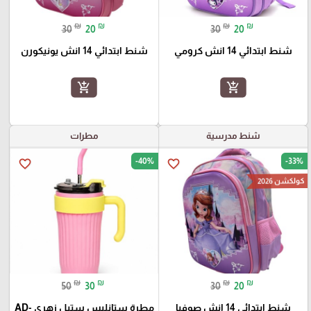
₪
₪
₪
₪
30
20
30
20
شنط ابتدائي 14 انش كرومي
شنط ابتدائي 14 انش يونيكورن
add_shopping_cart
add_shopping_cart
شنط مدرسية
مطرات
-40%
-33%
favorite_border
favorite_border
كولكشن 2026
₪
₪
₪
₪
50
30
30
20
شنط ابتدائي 14 انش صوفيا
مطرة ستانليس ستيل زهري AD-