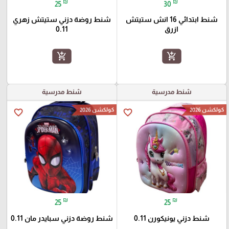
₪
₪
25
30
شنط ابتدائي 16 انش ستيتش
شنط روضة دزني ستيتش زهري
ازرق
0.11
add_shopping_cart
add_shopping_cart
شنط مدرسية
شنط مدرسية
كولكشن 2026
كولكشن 2026
favorite_border
favorite_border
₪
₪
25
25
شنط دزني يونيكورن 0.11
شنط روضة دزني سبايدر مان 0.11