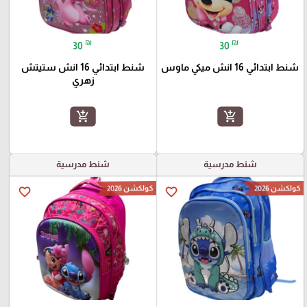
₪
₪
30
30
شنط ابتدائي 16 انش ميكي ماوس
شنط ابتدائي 16 انش ستيتش
زهري
add_shopping_cart
add_shopping_cart
شنط مدرسية
شنط مدرسية
كولكشن 2026
كولكشن 2026
favorite_border
favorite_border