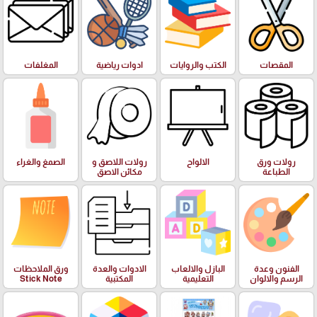
المقصات
الكتب والروايات
ادوات رياضية
المغلفات
رولات ورق
الالواح
رولات اللاصق و
الصمغ والغراء
الطباعة
مكائن الاصق
الفنون وعدة
البازل والالعاب
الادوات والعدة
ورق الملاحظات
الرسم والالوان
التعليمية
المكتبية
Stick Note