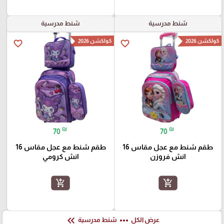
شنط مدرسية
شنط مدرسية
كولكشن 2026
كولكشن 2026
favorite_border
favorite_border
₪
₪
70
70
طقم شنط مع عجل مقاس 16
طقم شنط مع عجل مقاس 16
انش فروزن
انش كرومي
add_shopping_cart
add_shopping_cart
keyboard_double_arrow_left
more_horiz
عرض الكل
شنط مدرسية