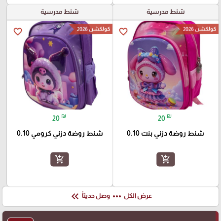
شنط مدرسية
شنط مدرسية
كولكشن 2026
كولكشن 2026
favorite_border
favorite_border
₪
₪
20
20
شنط روضة دزني بنت 0.10
شنط روضة دزني كرومي 0.10
add_shopping_cart
add_shopping_cart
keyboard_double_arrow_left
more_horiz
عرض الكل
وصل حديثاً