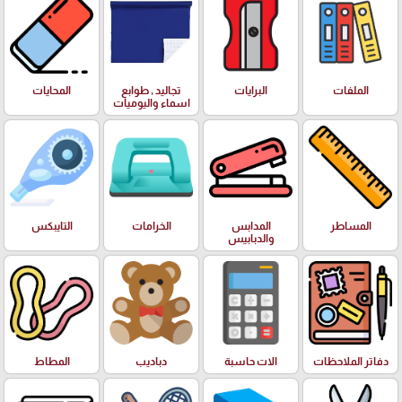
الملفات
البرايات
تجاليد , طوابع
المحايات
اسماء واليوميات
المساطر
المدابس
الخرامات
التايبكس
والدبابيس
دفاتر الملاحظات
الات حاسبة
دباديب
المطاط