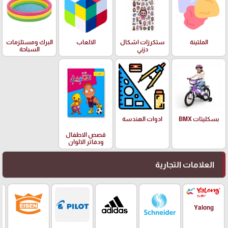
الملتينة
ستكرزات اشكال
الالعاب
البرك ومستلزمات
دزني
السباحة
بسكليتات BMX
ادوات الهندسة
قصص الاطفال
ودفاتر الالوان
العلامات التجارية
Yalong