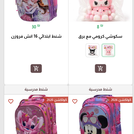
₪
₪
30
8
سكوشي كرومي مع برق
شنط ابتدائي 16 انش فروزن
add_shopping_cart
add_shopping_cart
شنط مدرسية
شنط مدرسية
كولكشن 2026
كولكشن 2026
favorite_border
favorite_border