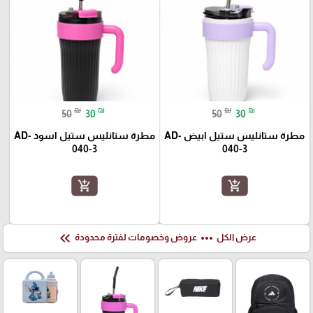
₪
₪
₪
₪
50
30
50
30
مطرة ستانليس ستيل ابيض AD-
مطرة ستانليس ستيل اسود AD-
040-3
040-3
add_shopping_cart
add_shopping_cart
keyboard_double_arrow_left
more_horiz
عرض الكل
عروض وخصومات لفترة محدودة