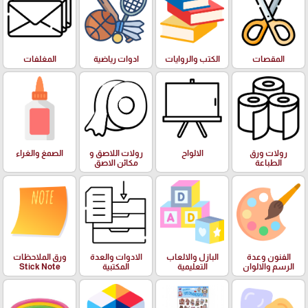
المقصات
الكتب والروايات
ادوات رياضية
المغلفات
رولات ورق
الالواح
رولات اللاصق و
الصمغ والغراء
الطباعة
مكائن الاصق
الفنون وعدة
البازل والالعاب
الادوات والعدة
ورق الملاحظات
الرسم والالوان
التعليمية
المكتبية
Stick Note