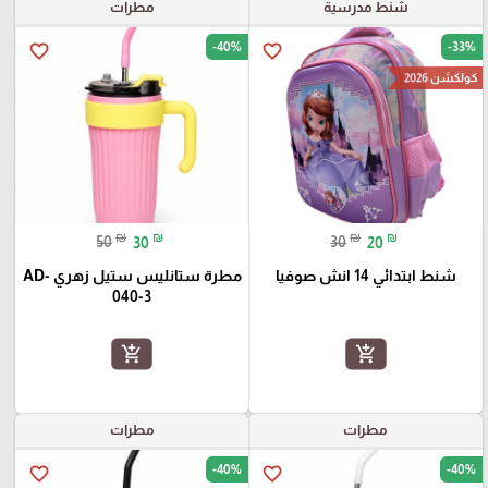
شنط مدرسية
مطرات
-40%
-33%
favorite_border
favorite_border
كولكشن 2026
₪
₪
₪
₪
50
30
30
20
شنط ابتدائي 14 انش صوفيا
مطرة ستانليس ستيل زهري AD-
040-3
add_shopping_cart
add_shopping_cart
مطرات
مطرات
-40%
-40%
favorite_border
favorite_border