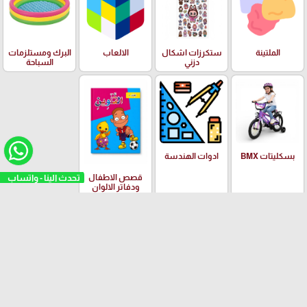
الملتينة
ستكرزات اشكال
الالعاب
البرك ومستلزمات
دزني
السباحة
بسكليتات BMX
ادوات الهندسة
تحدث الينا - واتساب
قصص الاطفال
ودفاتر الالوان
العلامات التجارية
Yalong