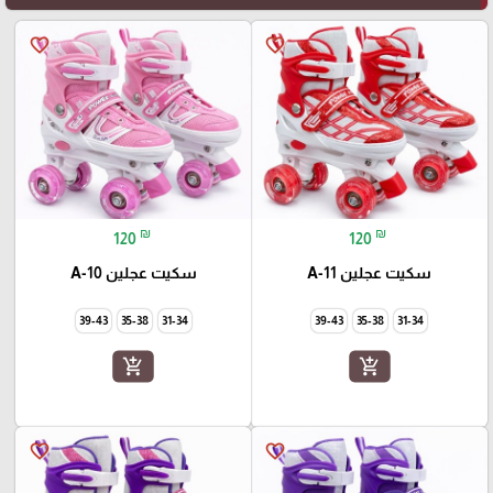
favorite_border
favorite_border
₪
₪
120
120
سكيت عجلين A-11
سكيت عجلين A-10
39-43
35-38
31-34
39-43
35-38
31-34
add_shopping_cart
add_shopping_cart
favorite_border
favorite_border