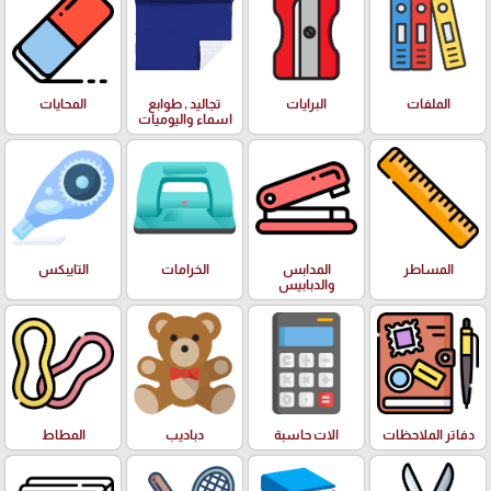
الملفات
البرايات
تجاليد , طوابع
المحايات
اسماء واليوميات
المساطر
المدابس
الخرامات
التايبكس
والدبابيس
دفاتر الملاحظات
الات حاسبة
دباديب
المطاط