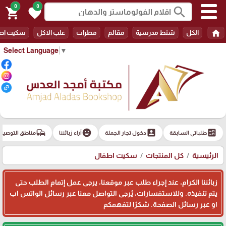
0
0
search
shopping_cart
favorite
home
الكل
شنط مدرسية
مقالم
مطرات
علب الاكل
سكيت اط
Select Language
▼
commute
emoji_emotions
account_box
ballot
طلباتي السابقة
دخول تجار الجملة
آراء زبائننا
مناطق التوصيل
الرئيسية
كل المنتجات
سكيت اطفال
زبائننا الكرام، عند إجراء طلب عبر موقعنا، يرجى عمل إتمام الطلب حتى
يتم تنفيذه. وللاستفسارات، يُرجى التواصل معنا عبر رسائل الواتس اب
او عبر رسائل الصفحة. شكرًا لتفهمكم