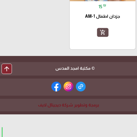
₪
15
جزدان اطفال AM-1
add_shopping_cart
arrow_upward
© مكتبة امجد العدس
برمجة وتطوير شركة ديجيتال لايف