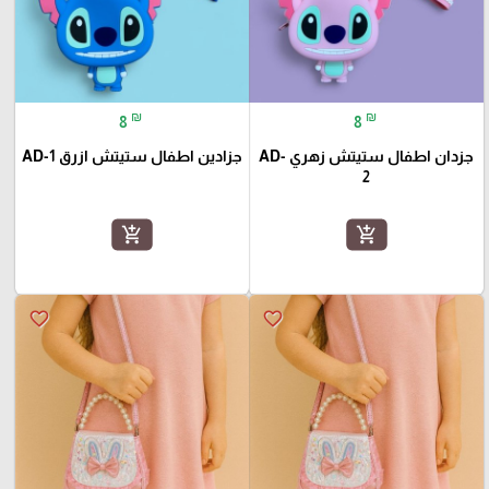
₪
₪
8
8
جزدان اطفال ستيتش زهري AD-
جزادين اطفال ستيتش ازرق AD-1
2
add_shopping_cart
add_shopping_cart
favorite_border
favorite_border