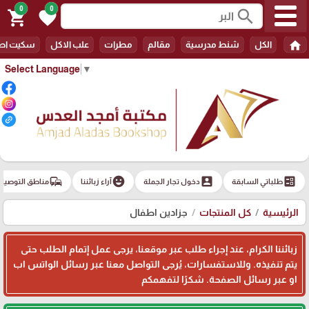
0
0
search
shopping_cart
favorite
home
الكل
شنط مدرسية
مقالم
مطرات
علب الاكل
سكيت اط
Select Language
▼
commute
emoji_emotions
account_box
ballot
طلباتي السابقة
دخول تجار الجملة
آراء زبائننا
مناطق التوصيل
الرئيسية
كل المنتجات
جزادين اطفال
زبائننا الكرام، عند إجراء طلب عبر موقعنا، يرجى عمل إتمام الطلب حتى
يتم تنفيذه. وللاستفسارات، يُرجى التواصل معنا عبر رسائل الواتس اب
او عبر رسائل الصفحة. شكرًا لتفهمكم