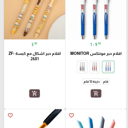
₪
₪
3
1 - 9
اقلام حبر مونتكس MONITOR
اقلام حبر اشكال مع كبسة ZF-
2681
قلم
دزينة 12 قلم
add_shopping_cart
add_shopping_cart
favorite_border
favorite_border