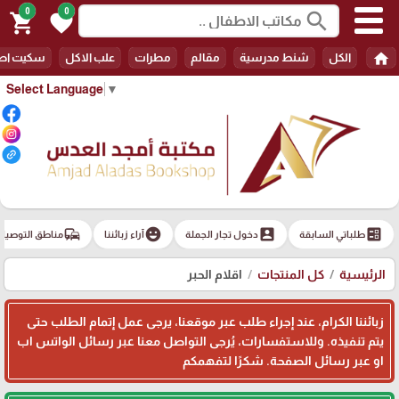
0
0
search
shopping_cart
favorite
home
الكل
شنط مدرسية
مقالم
مطرات
علب الاكل
سكيت اط
Select Language
▼
commute
emoji_emotions
account_box
ballot
طلباتي السابقة
دخول تجار الجملة
آراء زبائننا
مناطق التوصيل
الرئيسية
كل المنتجات
اقلام الحبر
زبائننا الكرام، عند إجراء طلب عبر موقعنا، يرجى عمل إتمام الطلب حتى
يتم تنفيذه. وللاستفسارات، يُرجى التواصل معنا عبر رسائل الواتس اب
او عبر رسائل الصفحة. شكرًا لتفهمكم