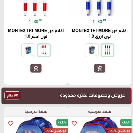
₪
₪
1 - 30
1 - 30
اقلام حبر MONTEX TRI-MORE
اقلام حبر MONTEX TRI-MORE
لون ازرق 1.0
لون احمر 1.0
add_shopping_cart
add_shopping_cart
عروض وخصومات لفترة محدودة
201 منتج
شنط مدرسية
شنط مدرسية
-33%
-33%
favorite_border
favorite_border
كولكشن 2026
كولكشن 2026