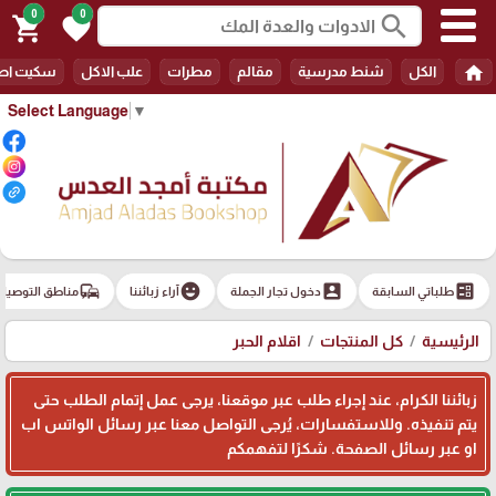
0
0
search
shopping_cart
favorite
home
الكل
شنط مدرسية
مقالم
مطرات
علب الاكل
سكيت اط
Select Language
▼
commute
emoji_emotions
account_box
ballot
طلباتي السابقة
دخول تجار الجملة
آراء زبائننا
مناطق التوصيل
الرئيسية
كل المنتجات
اقلام الحبر
زبائننا الكرام، عند إجراء طلب عبر موقعنا، يرجى عمل إتمام الطلب حتى
يتم تنفيذه. وللاستفسارات، يُرجى التواصل معنا عبر رسائل الواتس اب
او عبر رسائل الصفحة. شكرًا لتفهمكم