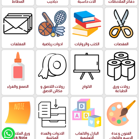
دفاتر الملاحظات
الات حاسبة
دباديب
المطاط
المقصات
الكتب والروايات
ادوات رياضية
المغلفات
رولات ورق
الالواح
رولات اللاصق و
الصمغ والغراء
الطباعة
مكائن الاصق
الفنون وعدة
البازل والالعاب
الادوات والعدة
ورق الملاحظات
الرسم والالوان
التعليمية
المكتبية
Stick Note