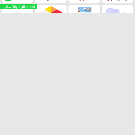
تحدث الينا - واتساب
الملتينة
ستكرزات اشكال
الالعاب
البرك ومستلزمات
دزني
السباحة
بسكليتات BMX
ادوات الهندسة
قصص الاطفال
ودفاتر الالوان
العلامات التجارية