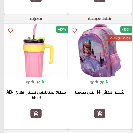
شنط مدرسية
مطرات
-40%
-33%
favorite_border
favorite_border
كولكشن 2026
₪
₪
₪
₪
50
30
30
20
شنط ابتدائي 14 انش صوفيا
مطرة ستانليس ستيل زهري AD-
040-3
add_shopping_cart
add_shopping_cart