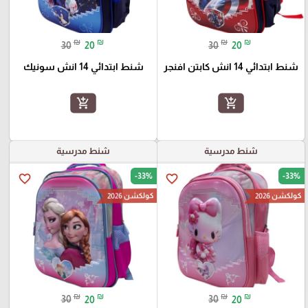
₪
₪
₪
₪
30
20
30
20
شنط ابتدائي 14 انش كابتن افنجر
شنط ابتدائي 14 انش سونيك
add_shopping_cart
add_shopping_cart
شنط مدرسية
شنط مدرسية
-33%
-33%
favorite_border
favorite_border
كولكشن 2026
كولكشن 2026
₪
₪
₪
₪
30
20
30
20