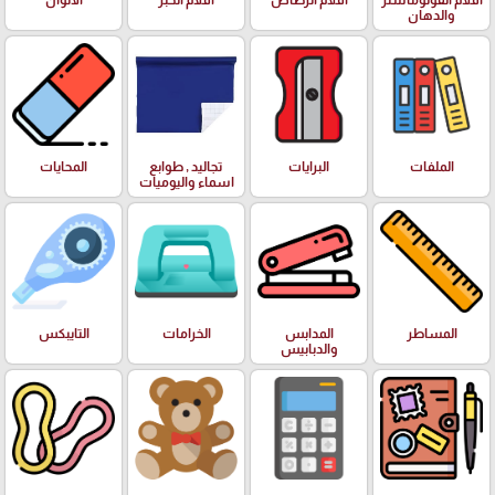
اقلام الفولوماستر
اقلام الرصاص
اقلام الحبر
الالوان
والدهان
الملفات
البرايات
تجاليد , طوابع
المحايات
اسماء واليوميات
المساطر
المدابس
الخرامات
التايبكس
والدبابيس