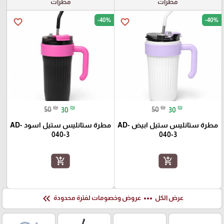
مطرات
مطرات
-40%
-40%
favorite_border
favorite_border
₪
₪
₪
₪
50
30
50
30
مطرة ستانليس ستيل ابيض AD-
مطرة ستانليس ستيل اسود AD-
040-3
040-3
add_shopping_cart
add_shopping_cart
keyboard_double_arrow_left
more_horiz
عرض الكل
عروض وخصومات لفترة محدودة