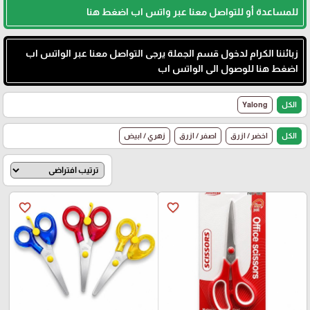
للمساعدة أو للتواصل معنا عبر واتس اب اضغط هنا
زبائننا الكرام لدخول قسم الجملة يرجى التواصل معنا عبر الواتس اب
اضغط هنا للوصول الى الواتس اب
الكل
Yalong
الكل
اخضر / ازرق
اصفر / ازرق
زهري / ابيض
favorite_border
favorite_border