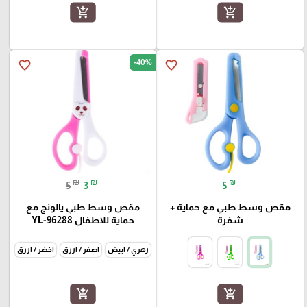
add_shopping_cart
add_shopping_cart
-40%
favorite_border
favorite_border
₪
₪
₪
5
3
5
مقص وسط طبي مع حماية +
مقص وسط طبي يالونج مع
شفرة
حماية للاطفال YL-96288
زهري / ابيض
اصفر / ازرق
اخضر / ازرق
add_shopping_cart
add_shopping_cart