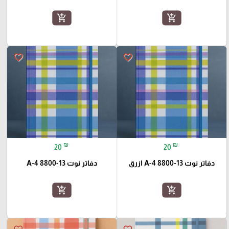
add_shopping_cart
add_shopping_cart
favorite_border
favorite_border
₪
₪
20
20
دفاتر نوت A-4 8800-13 ازرق
دفاتر نوت A-4 8800-13
add_shopping_cart
add_shopping_cart