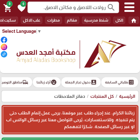
0
0
search
shopping_cart
favorite
home
الكل
شنط مدرسية
مقالم
مطرات
علب الاكل
سكيت اط
Select Language
▼
commute
emoji_emotions
account_box
ballot
طلباتي السابقة
دخول تجار الجملة
آراء زبائننا
مناطق التوصيل
الرئيسية
كل المنتجات
دفاتر الملاحظات
زبائننا الكرام، عند إجراء طلب عبر موقعنا، يرجى عمل إتمام الطلب حتى
يتم تنفيذه. وللاستفسارات، يُرجى التواصل معنا عبر رسائل الواتس اب
او عبر رسائل الصفحة. شكرًا لتفهمكم