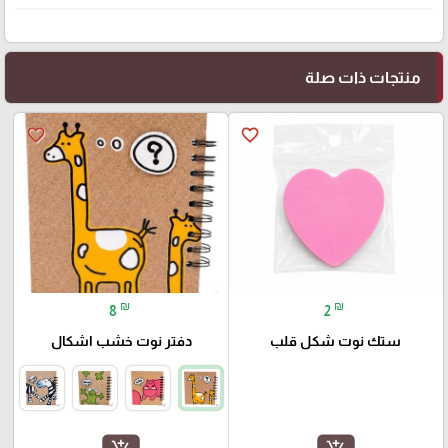
منتجات ذات صلة
favorite_border
favorite_border
₪
₪
8
2
ستك نوت شكل قلب
دفتر نوت خشب اشكال