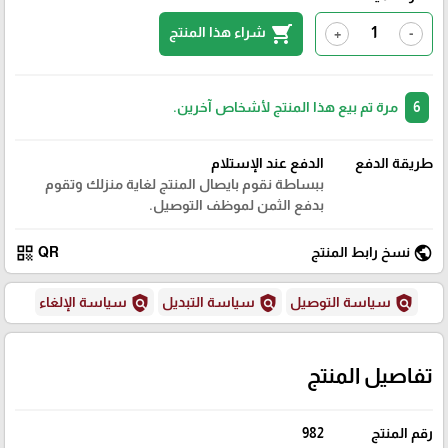
shopping_cart
شراء هذا المنتج
+
-
6
مرة تم بيع هذا المنتج لأشخاص آخرين.
طريقة الدفع
الدفع عند الإستلام
ببساطة نقوم بايصال المنتج لغاية منزلك وتقوم
بدفع الثمن لموظف التوصيل.
qr_code
public
نسخ رابط المنتج
QR
policy
policy
policy
سياسة التوصيل
سياسة التبديل
سياسة الإلغاء
تفاصيل المنتج
رقم المنتج
982