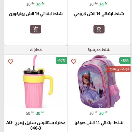
₪
₪
₪
₪
30
20
30
20
شنط ابتدائي 14 انش كرومي
شنط ابتدائي 14 انش يونيكورن
add_shopping_cart
add_shopping_cart
شنط مدرسية
مطرات
-40%
-33%
favorite_border
favorite_border
كولكشن 2026
₪
₪
₪
₪
50
30
30
20
شنط ابتدائي 14 انش صوفيا
مطرة ستانليس ستيل زهري AD-
040-3