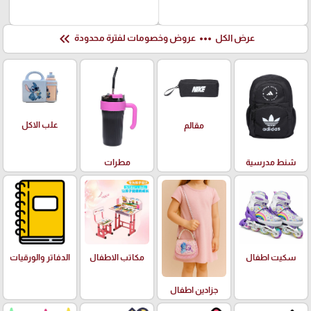
keyboard_double_arrow_left
more_horiz
عرض الكل
عروض وخصومات لفترة محدودة
علب الاكل
مقالم
شنط مدرسية
مطرات
سكيت اطفال
مكاتب الاطفال
الدفاتر والورقيات
جزادين اطفال