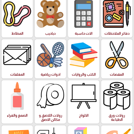
دفاتر الملاحظات
الات حاسبة
دباديب
المطاط
المقصات
الكتب والروايات
ادوات رياضية
المغلفات
رولات ورق
الالواح
رولات اللاصق و
الصمغ والغراء
الطباعة
مكائن الاصق