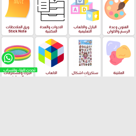
الفنون وعدة
البازل والالعاب
الادوات والعدة
ورق الملاحظات
الرسم والالوان
التعليمية
المكتبية
Stick Note
تحدث الينا - واتساب
الملتينة
ستكرزات اشكال
الالعاب
البرك ومستلزمات
دزني
السباحة
بسكليتات BMX
ادوات الهندسة
قصص الاطفال
ودفاتر الالوان