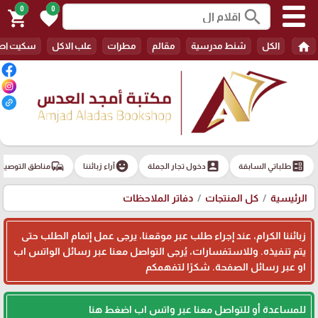
0
0
search
shopping_cart
favorite
home
الكل
شنط مدرسية
مقالم
مطرات
علب الاكل
سكيت اط
commute
emoji_emotions
account_box
ballot
طلباتي السابقة
دخول تجار الجملة
آراء زبائننا
مناطق التوصيل
الرئيسية
كل المنتجات
دفاتر الملاحظات
زبائننا الكرام، عند إجراء طلب عبر موقعنا، يرجى عمل إتمام الطلب حتى
يتم تنفيذه. وللاستفسارات، يُرجى التواصل معنا عبر رسائل الواتس اب
او عبر رسائل الصفحة. شكرًا لتفهمكم
للمساعدة أو للتواصل معنا عبر واتس اب اضغط هنا