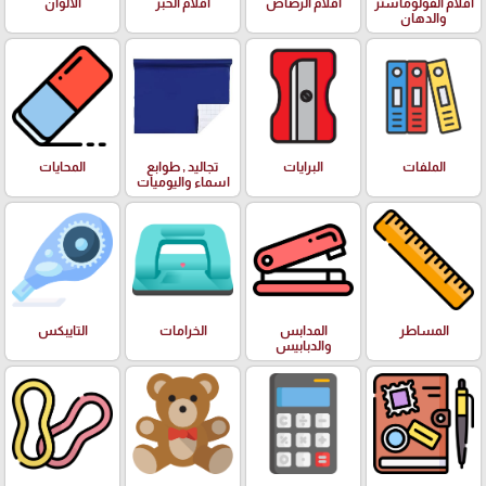
اقلام الفولوماستر
اقلام الرصاص
اقلام الحبر
الالوان
والدهان
الملفات
البرايات
تجاليد , طوابع
المحايات
اسماء واليوميات
المساطر
المدابس
الخرامات
التايبكس
والدبابيس