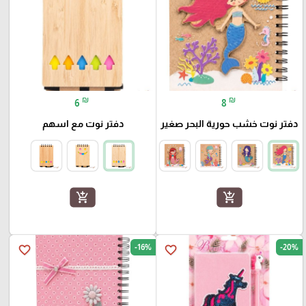
₪
₪
6
8
دفتر نوت خشب حورية البحر صغير
دفتر نوت مع اسهم
add_shopping_cart
add_shopping_cart
-16%
-20%
favorite_border
favorite_border