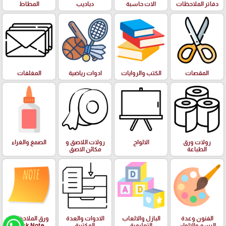
دفاتر الملاحظات
الات حاسبة
دباديب
المطاط
المقصات
الكتب والروايات
ادوات رياضية
المغلفات
رولات ورق
الالواح
رولات اللاصق و
الصمغ والغراء
الطباعة
مكائن الاصق
الفنون وعدة
البازل والالعاب
الادوات والعدة
ورق الملاحظات
الرسم والالوان
التعليمية
المكتبية
Stick Note