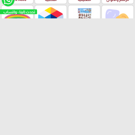
تحدث الينا - واتساب
الملتينة
ستكرزات اشكال
الالعاب
البرك ومستلزمات
دزني
السباحة
بسكليتات BMX
ادوات الهندسة
قصص الاطفال
ودفاتر الالوان
العلامات التجارية