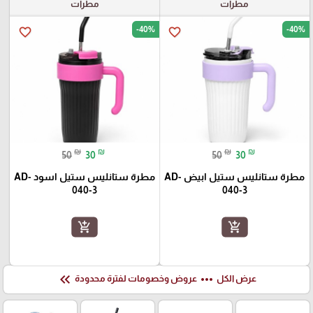
مطرات
مطرات
-40%
-40%
favorite_border
favorite_border
₪
₪
₪
₪
50
30
50
30
مطرة ستانليس ستيل ابيض AD-
مطرة ستانليس ستيل اسود AD-
040-3
040-3
add_shopping_cart
add_shopping_cart
keyboard_double_arrow_left
more_horiz
عرض الكل
عروض وخصومات لفترة محدودة