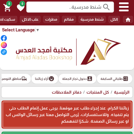
0
0
search
shopping_cart
favorite
home
الكل
شنط مدرسية
مقالم
مطرات
علب الاكل
سكيت اط
Select Language
▼
commute
emoji_emotions
account_box
ballot
طلباتي السابقة
دخول تجار الجملة
آراء زبائننا
مناطق التوصيل
الرئيسية
كل المنتجات
دفاتر الملاحظات
زبائننا الكرام، عند إجراء طلب عبر موقعنا، يرجى عمل إتمام الطلب حتى
يتم تنفيذه. وللاستفسارات، يُرجى التواصل معنا عبر رسائل الواتس اب
او عبر رسائل الصفحة. شكرًا لتفهمكم