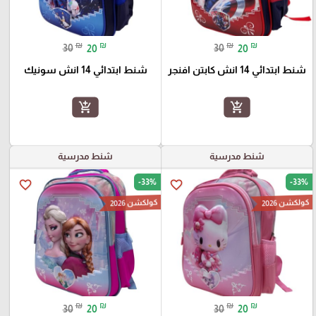
₪
₪
₪
₪
30
20
30
20
شنط ابتدائي 14 انش كابتن افنجر
شنط ابتدائي 14 انش سونيك
add_shopping_cart
add_shopping_cart
شنط مدرسية
شنط مدرسية
-33%
-33%
favorite_border
favorite_border
كولكشن 2026
كولكشن 2026
₪
₪
₪
₪
30
20
30
20