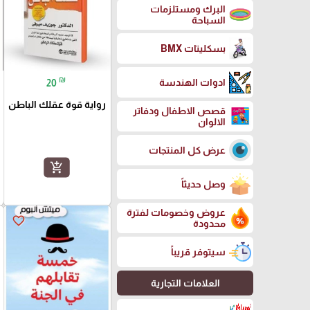
البرك ومستلزمات
السباحة
بسكليتات BMX
₪
ادوات الهندسة
20
رواية قوة عقلك الباطن
قصص الاطفال ودفاتر
الالوان
عرض كل المنتجات
add_shopping_cart
وصل حديثاً
عروض وخصومات لفترة
favorite_border
محدودة
سيتوفر قريباً
العلامات التجارية