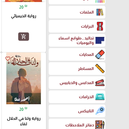
₪
20
الملفات
رواية الخيميائي
البرايات
add_shopping_cart
تجاليد , طوابع اسماء
واليوميات
المحايات
favorite_border
المساطر
المدابس والدبابيس
الخرامات
₪
20
التايبكس
رواية ولنا في الحلال
لقاء
دفاتر الملاحظات