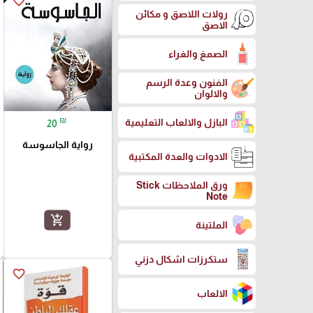
favorite_border
رولات اللاصق و مكائن
الاصق
الصمغ والغراء
الفنون وعدة الرسم
والالوان
₪
البازل والالعاب التعليمية
20
رواية الجاسوسة
الادوات والعدة المكتبية
ورق الملاحظات Stick
Note
add_shopping_cart
الملتينة
ستكرزات اشكال دزني
favorite_border
الالعاب