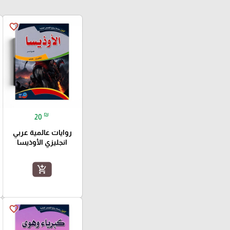
favorite_border
₪
20
روايات عالمية عربي
انجليزي الأوذيسا
add_shopping_cart
favorite_border