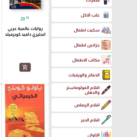
مطرات
علب الاكل
₪
20
روايات عالمية عربي
سكيت اطفال
انجليزي دافيد كوبرفيلد
جزادين اطفال
مكاتب الاطفال
add_shopping_cart
الدفاتر والورقيات
اقلام الفولوماستر
favorite_border
والدهان
اقلام الرصاص
اقلام الحبر
الالوان