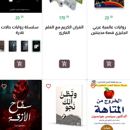
₪
₪
₪
20
170
20
روايات عالمية عربي
القران الكريم مع القلم
سلسلة روايات حالات
انجليزي قصة مدينتين
القارئ
نادرة
add_shopping_cart
add_shopping_cart
add_shopping_cart
favorite_border
favorite_border
favorite_border