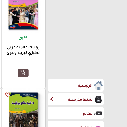
₪
20
روايات عالمية عربي
انجليزي كبرياء وهوى
add_shopping_cart
الرئيسية
favorite_border
chevron_left
شنط مدرسية
مقالم