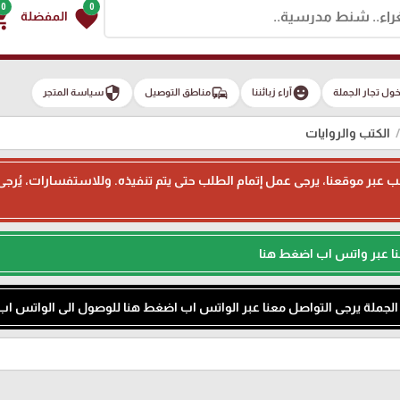
0
0
g_cart
favorite
المفضلة
security
commute
emoji_emotions
ول تجار الجملة
آراء زبائننا
مناطق التوصيل
سياسة المتجر
الكتب والروايات
ء طلب عبر موقعنا، يرجى عمل إتمام الطلب حتى يتم تنفيذه. وللاستفسارات، يُر
نا عبر واتس اب اضغط هنا
م الجملة يرجى التواصل معنا عبر الواتس اب اضغط هنا للوصول الى الواتس اب