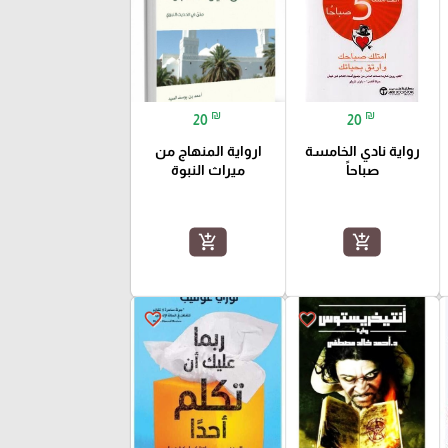
₪
₪
20
20
رواية نادي الخامسة
ارواية المنهاج من
صباحاً
ميراث النبوة
add_shopping_cart
add_shopping_cart
favorite_border
favorite_border