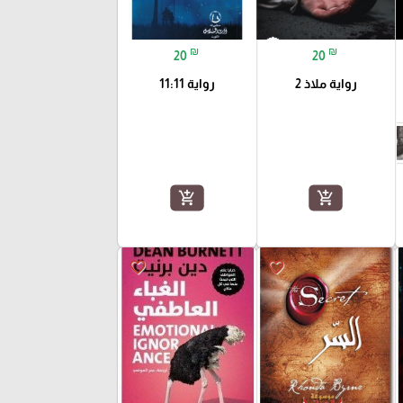
₪
₪
20
20
رواية ملاذ 2
رواية 11:11
add_shopping_cart
add_shopping_cart
favorite_border
favorite_border