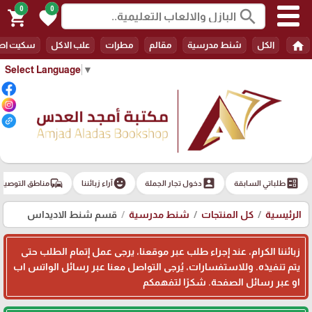
0
0
search
shopping_cart
favorite
home
الكل
شنط مدرسية
مقالم
مطرات
علب الاكل
سكيت اط
Select Language
▼
commute
emoji_emotions
account_box
ballot
طلباتي السابقة
دخول تجار الجملة
آراء زبائننا
مناطق التوصيل
الرئيسية
كل المنتجات
شنط مدرسية
قسم شنط الاديداس
زبائننا الكرام، عند إجراء طلب عبر موقعنا، يرجى عمل إتمام الطلب حتى
يتم تنفيذه. وللاستفسارات، يُرجى التواصل معنا عبر رسائل الواتس اب
او عبر رسائل الصفحة. شكرًا لتفهمكم