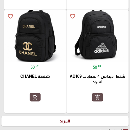
favorite_border
favorite_border
₪
₪
50
50
شنط اديداس 4 سحابات AD109
شنطة CHANEL
اسود
add_shopping_cart
add_shopping_cart
المزيد