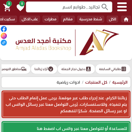
0
0
search
shopping_cart
favorite
home
الكل
شنط مدرسية
مقالم
مطرات
علب الاكل
سكيت اط
commute
emoji_emotions
account_box
ballot
طلباتي السابقة
دخول تجار الجملة
آراء زبائننا
مناطق التوصيل
الرئيسية
كل المنتجات
ادوات رياضية
زبائننا الكرام، عند إجراء طلب عبر موقعنا، يرجى عمل إتمام الطلب حتى
يتم تنفيذه. وللاستفسارات، يُرجى التواصل معنا عبر رسائل الواتس اب
او عبر رسائل الصفحة. شكرًا لتفهمكم
للمساعدة أو للتواصل معنا عبر واتس اب اضغط هنا