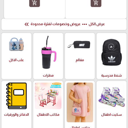
add_shopping_cart
add_shopping_cart
keyboard_double_arrow_left
more_horiz
عرض الكل
عروض وخصومات لفترة محدودة
علب الاكل
مقالم
شنط مدرسية
مطرات
سكيت اطفال
مكاتب الاطفال
الدفاتر والورقيات
جزادين اطفال