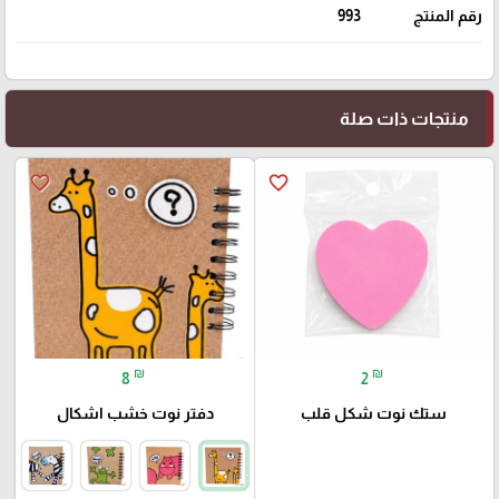
رقم المنتج
993
منتجات ذات صلة
favorite_border
favorite_border
₪
₪
8
2
ستك نوت شكل قلب
دفتر نوت خشب اشكال