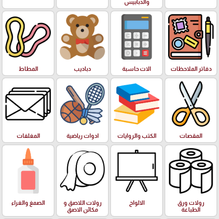
والدبابيس
دفاتر الملاحظات
الات حاسبة
دباديب
المطاط
المقصات
الكتب والروايات
ادوات رياضية
المغلفات
رولات ورق
الالواح
رولات اللاصق و
الصمغ والغراء
الطباعة
مكائن الاصق