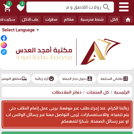
0
0
search
shopping_cart
favorite
home
الكل
شنط مدرسية
مقالم
مطرات
علب الاكل
سكيت اط
Select Language
▼
commute
emoji_emotions
account_box
ballot
طلباتي السابقة
دخول تجار الجملة
آراء زبائننا
مناطق التوصيل
الرئيسية
كل المنتجات
دفاتر الملاحظات
زبائننا الكرام، عند إجراء طلب عبر موقعنا، يرجى عمل إتمام الطلب حتى
يتم تنفيذه. وللاستفسارات، يُرجى التواصل معنا عبر رسائل الواتس اب
او عبر رسائل الصفحة. شكرًا لتفهمكم