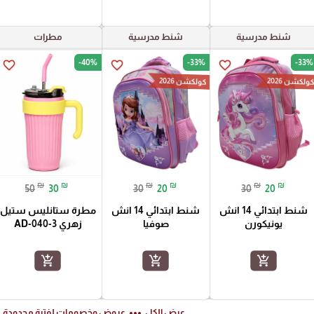
شنط مدرسية
شنط مدرسية
مطرات
-40%
-33%
-33%
favorite_border
favorite_border
favorite_border
ولكشن 2026
كولكشن 2026
₪
₪
₪
₪
₪
₪
50
30
30
20
30
20
شنط ابتدائي 14 انش
شنط ابتدائي 14 انش
مطرة ستانليس ستيل
يونيكورن
صوفيا
زهري AD-040-3
add_shopping_cart
add_shopping_cart
add_shopping_cart
ft
more_horiz
عرض الكل
عروض وخصومات لفترة محدودة