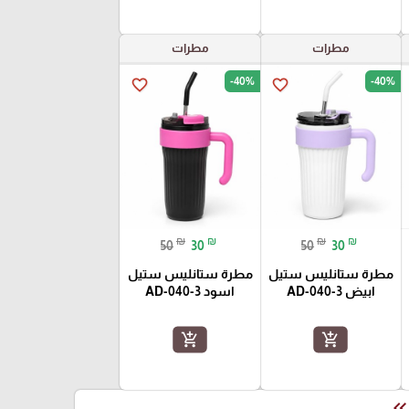
مطرات
مطرات
-40%
-40%
favorite_border
favorite_border
₪
₪
₪
₪
50
30
50
30
مطرة ستانليس ستيل
مطرة ستانليس ستيل
ابيض AD-040-3
اسود AD-040-3
add_shopping_cart
add_shopping_cart
keyboard_double_arrow_le