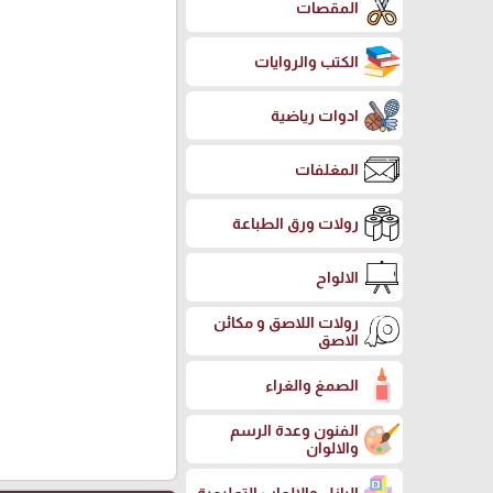
المقصات
الكتب والروايات
ادوات رياضية
المغلفات
رولات ورق الطباعة
الالواح
رولات اللاصق و مكائن
الاصق
الصمغ والغراء
الفنون وعدة الرسم
والالوان