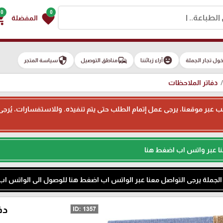
0
0
g_cart
favorite
المفضلة
security
commute
emoji_emotions
ول تجار الجملة
آراء زبائننا
مناطق التوصيل
سياسة المتجر
دفاتر الملاحظات
ء طلب عبر موقعنا، يرجى عمل إتمام الطلب حتى يتم تنفيذه. وللاستفسارات، يُر
نا عبر واتس اب اضغط هنا
م الجملة يرجى التواصل معنا عبر الواتس اب اضغط هنا للوصول الى الواتس اب
دف