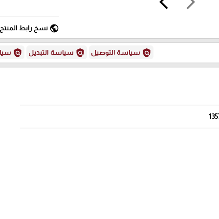
arrow_back_ios
arrow_forward_ios
public
نسخ رابط المنتج
policy
policy
policy
سياسة التوصيل
سياسة التبديل
سياس
135