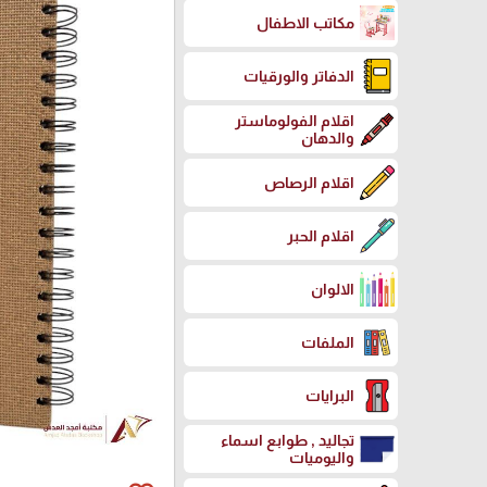
مكاتب الاطفال
الدفاتر والورقيات
اقلام الفولوماستر
والدهان
اقلام الرصاص
اقلام الحبر
الالوان
الملفات
البرايات
تجاليد , طوابع اسماء
واليوميات