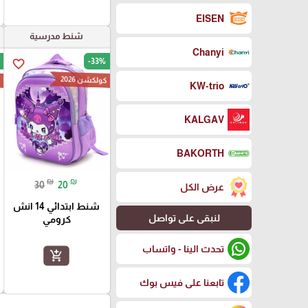
EISEN
شنط مدرسية
Chanyi
-33%
favorite_border
كولكشن 2026
ك
KW-trio
KALGAV
BAKORTH
₪
₪
30
20
عرض الكل
شنط ابتدائي 14 انش
لنبقى على تواصل
كرومي
تحدث الينا - واتساب
add_shopping_cart
تابعنا على فيس بوك