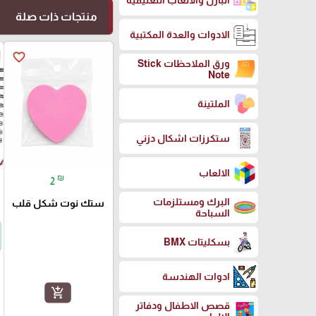
البازل والالعاب التعليمية
منتجات ذات صلة
الادوات والعدة المكتبية
favorite_border
ورق الملاحظات Stick
Note
الملتينة
ستكرزات اشكال دزني
الالعاب
₪
2
البرك ومستلزمات
ستك نوت شكل قلب
السباحة
بسكليتات BMX
ادوات الهندسة
add_shopping_cart
قصص الاطفال ودفاتر