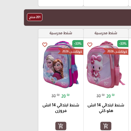
201 منتج
شنط مدرسية
شنط مدرسية
-33%
-33%
favorite_border
favorite_border
كولكشن 2026
كولكشن 2026
₪
₪
₪
₪
30
20
30
20
شنط ابتدائي 14 انش
شنط ابتدائي 14 انش
هلو كتي
فروزن
add_shopping_cart
add_shopping_cart