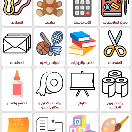
دفاتر الملاحظات
الات حاسبة
دباديب
المطاط
المقصات
الكتب والروايات
ادوات رياضية
المغلفات
رولات ورق
الالواح
رولات اللاصق و
الصمغ والغراء
الطباعة
مكائن الاصق