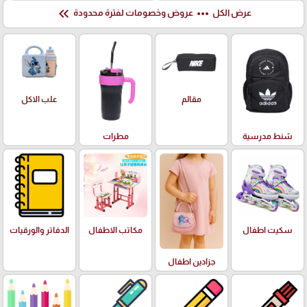
keyboard_double_arrow_left
more_horiz
عرض الكل
عروض وخصومات لفترة محدودة
علب الاكل
مقالم
شنط مدرسية
مطرات
سكيت اطفال
مكاتب الاطفال
الدفاتر والورقيات
جزادين اطفال