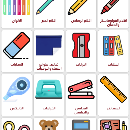
اقلام الفولوماستر
اقلام الرصاص
اقلام الحبر
الالوان
والدهان
الملفات
البرايات
تجاليد , طوابع
المحايات
اسماء واليوميات
المساطر
المدابس
الخرامات
التايبكس
والدبابيس