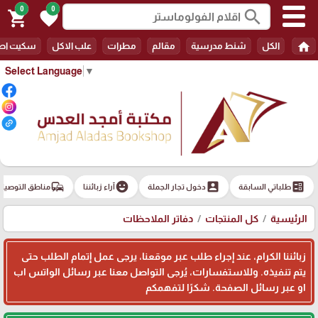
0
0
search
shopping_cart
favorite
home
الكل
شنط مدرسية
مقالم
مطرات
علب الاكل
سكيت اط
Select Language
▼
commute
emoji_emotions
account_box
ballot
طلباتي السابقة
دخول تجار الجملة
آراء زبائننا
مناطق التوصيل
الرئيسية
كل المنتجات
دفاتر الملاحظات
زبائننا الكرام، عند إجراء طلب عبر موقعنا، يرجى عمل إتمام الطلب حتى
يتم تنفيذه. وللاستفسارات، يُرجى التواصل معنا عبر رسائل الواتس اب
او عبر رسائل الصفحة. شكرًا لتفهمكم