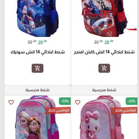
₪
₪
₪
₪
30
20
30
20
شنط ابتدائي 14 انش كابتن افنجر
شنط ابتدائي 14 انش سونيك
add_shopping_cart
add_shopping_cart
شنط مدرسية
شنط مدرسية
-33%
-33%
favorite_border
favorite_border
كولكشن 2026
كولكشن 2026