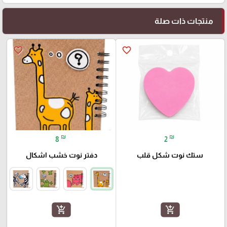
منتجات ذات صلة
favorite_border
favorite_border
₪
₪
8
2
ستك نوت شكل قلب
دفتر نوت خشب اشكال
add_shopping_cart
add_shopping_cart