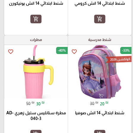
شنط ابتدائي 14 انش كرومي
شنط ابتدائي 14 انش يونيكورن
add_shopping_cart
add_shopping_cart
شنط مدرسية
مطرات
-40%
-33%
favorite_border
favorite_border
كولكشن 2026
₪
₪
₪
₪
50
30
30
20
شنط ابتدائي 14 انش صوفيا
مطرة ستانليس ستيل زهري AD-
040-3