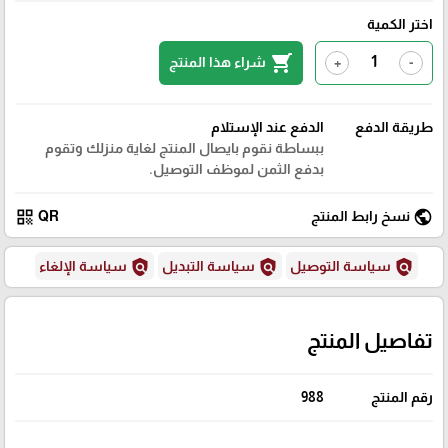
اختر الكمية
shopping_cart
شراء هذا المنتج
+
-
طريقة الدفع
الدفع عند الإستلام
ببساطة نقوم بايصال المنتج لغاية منزلك وتقوم
بدفع الثمن لموظف التوصيل.
qr_code
public
نسخ رابط المنتج
QR
policy
policy
policy
سياسة التوصيل
سياسة التبديل
سياسة الإلغاء
تفاصيل المنتج
رقم المنتج
988