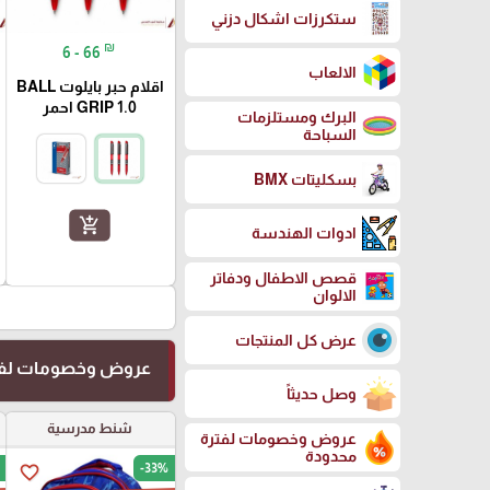
ستكرزات اشكال دزني
₪
6 - 66
الالعاب
اقلام حبر بايلوت BALL
GRIP 1.0 احمر
البرك ومستلزمات
السباحة
بسكليتات BMX
add_shopping_cart
ادوات الهندسة
قصص الاطفال ودفاتر
الالوان
عرض كل المنتجات
عروض وخصومات لفت
وصل حديثاً
شنط مدرسية
عروض وخصومات لفترة
محدودة
-33%
favorite_border