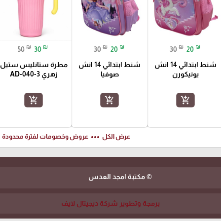
₪
₪
₪
₪
₪
₪
50
30
30
20
30
20
شنط ابتدائي 14 انش
شنط ابتدائي 14 انش
مطرة ستانليس ستيل
يونيكورن
صوفيا
زهري AD-040-3
add_shopping_cart
add_shopping_cart
add_shopping_cart
ft
more_horiz
عرض الكل
عروض وخصومات لفترة محدودة
© مكتبة امجد العدس
برمجة وتطوير شركة ديجيتال لايف