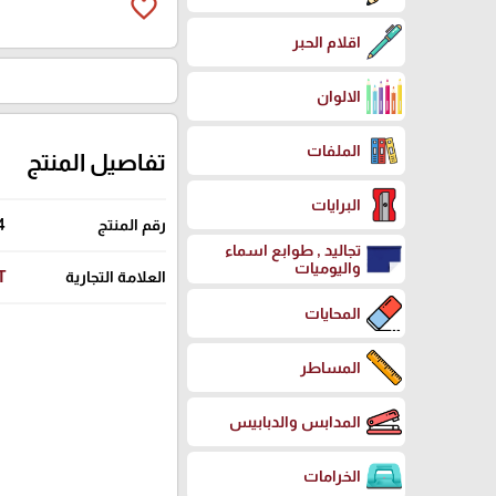
favorite_border
اقلام الحبر
الالوان
الملفات
تفاصيل المنتج
البرايات
رقم المنتج
4
تجاليد , طوابع اسماء
واليوميات
العلامة التجارية
T
المحايات
المساطر
المدابس والدبابيس
الخرامات