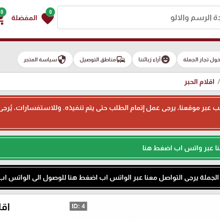
0
0
g_cart
favorite
المفضلة
security
commute
emoji_emotions
ول تجار الجملة
آراء زبائننا
مناطق التوصيل
سياسة المتجر
اقلام الحبر
ء طلب عبر موقعنا، يرجى عمل إتمام الطلب حتى يتم تنفيذه. وللاستفسارات، يُر
نا عبر واتس اب اضغط هنا
م الجملة يرجى التواصل معنا عبر الواتس اب اضغط هنا للوصول الى الواتس اب
اقلام