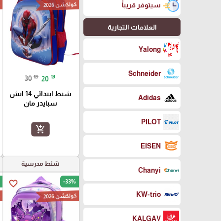
كولكشن 2026
ك
سيتوفر قريباً
العلامات التجارية
Yalong
Schneider
₪
₪
30
20
شنط ابتدائي 14 انش
Adidas
سبايدر مان
PILOT
add_shopping_cart
EISEN
شنط مدرسية
Chanyi
-33%
favorite_border
KW-trio
كولكشن 2026
ك
KALGAV