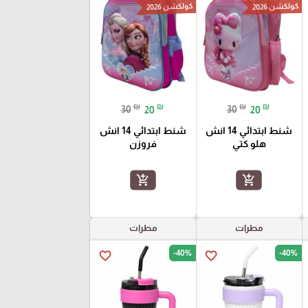
كولكشن 2026
كولكشن 2026
₪
₪
₪
₪
30
20
30
20
شنط ابتدائي 14 انش
شنط ابتدائي 14 انش
هلو كتي
فروزن
add_shopping_cart
add_shopping_cart
مطرات
مطرات
-40%
-40%
favorite_border
favorite_border