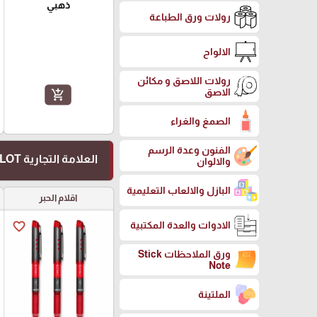
ذهبي
رولات ورق الطباعة
الالواح
رولات اللاصق و مكائن
الاصق
add_shopping_cart
الصمغ والغراء
الفنون وعدة الرسم
العلامة التجارية PILOT
والالوان
البازل والالعاب التعليمية
اقلام الحبر
الادوات والعدة المكتبية
favorite_border
ورق الملاحظات Stick
Note
الملتينة