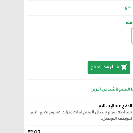
₪
6
قلم
shopping_cart
شراء هذا المنتج
ا المنتج لأشخاص آخرين.
الدفع عند الإستلام
ببساطة نقوم بايصال المنتج لغاية منزلك وتقوم بدفع الثمن
لموظف التوصيل.
بكيت 12 القلم
qr_code
QR