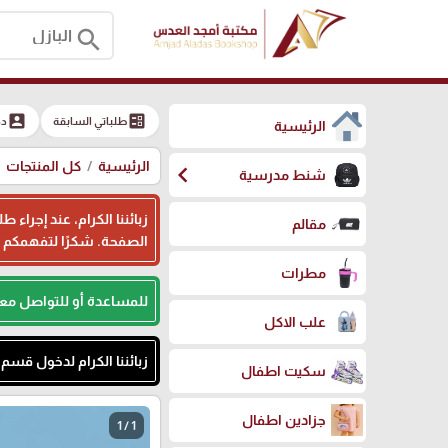
search
account_box
ballot
طلباتي السابقة
دخ
الرئيسية
الرئيسية
كل المنتجات
chevron_left
شنط مدرسية
زبائننا الكرام، عند إجرا
مقالم
الصفحة. شكرًا لتفهمكم
مطرات
للمساعدة أو للتواصل مع
علب الاكل
زبائننا الكرام لدخول قس
سكيت اطفال
جزادين اطفال
1 / 1