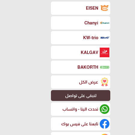
EISEN
Chanyi
KW-trio
KALGAV
BAKORTH
عرض الكل
لنبقى على تواصل
تحدث الينا - واتساب
تابعنا على فيس بوك