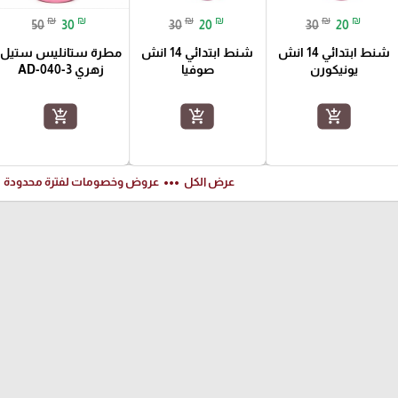
₪
₪
₪
₪
₪
₪
50
30
30
20
30
20
شنط ابتدائي 14 انش
شنط ابتدائي 14 انش
مطرة ستانليس ستيل
يونيكورن
صوفيا
زهري AD-040-3
add_shopping_cart
add_shopping_cart
add_shopping_cart
ft
more_horiz
عرض الكل
عروض وخصومات لفترة محدودة