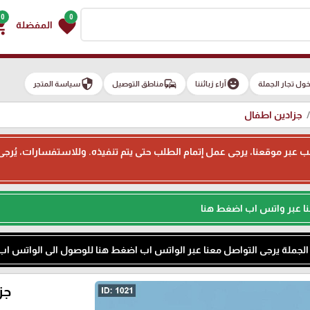
0
0
g_cart
favorite
المفضلة
security
commute
emoji_emotions
ول تجار الجملة
آراء زبائننا
مناطق التوصيل
سياسة المتجر
جزادين اطفال
ء طلب عبر موقعنا، يرجى عمل إتمام الطلب حتى يتم تنفيذه. وللاستفسارات، يُر
نا عبر واتس اب اضغط هنا
م الجملة يرجى التواصل معنا عبر الواتس اب اضغط هنا للوصول الى الواتس اب
جزا