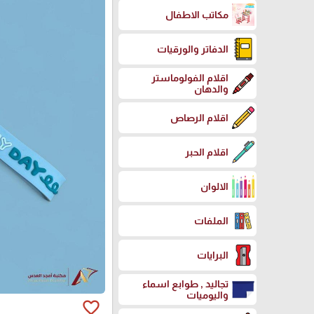
مكاتب الاطفال
الدفاتر والورقيات
اقلام الفولوماستر
والدهان
اقلام الرصاص
اقلام الحبر
الالوان
الملفات
البرايات
تجاليد , طوابع اسماء
واليوميات
favorite_border