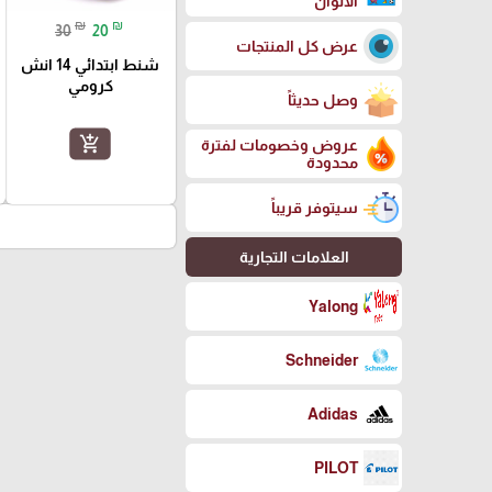
الالوان
₪
₪
30
20
عرض كل المنتجات
شنط ابتدائي 14 انش
كرومي
وصل حديثاً
add_shopping_cart
عروض وخصومات لفترة
محدودة
سيتوفر قريباً
العلامات التجارية
Yalong
Schneider
Adidas
PILOT