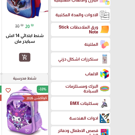
البازل والالعاب التعليمية
الادوات والعدة المكتبية
₪
₪
30
20
ورق الملاحظات Stick
Note
شنط ابتدائي 14 انش
سبايدر مان
الملتينة
add_shopping_cart
ستكرزات اشكال دزني
الالعاب
شنط مدرسية
البرك ومستلزمات
-33%
favorite_border
السباحة
كولكشن 2026
ك
بسكليتات BMX
ادوات الهندسة
قصص الاطفال ودفاتر