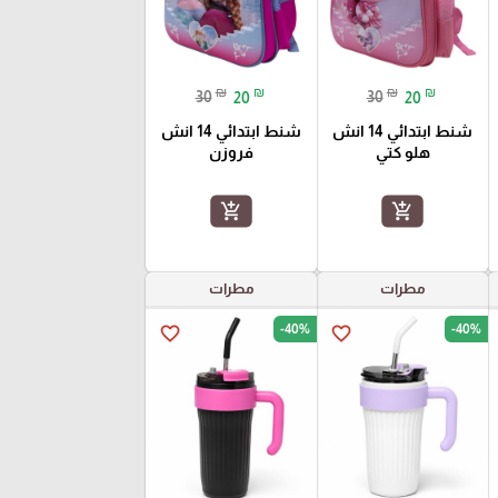
₪
₪
₪
₪
30
20
30
20
شنط ابتدائي 14 انش
شنط ابتدائي 14 انش
هلو كتي
فروزن
add_shopping_cart
add_shopping_cart
مطرات
مطرات
-40%
-40%
favorite_border
favorite_border