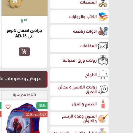
المقصات
الكتب والروايات
₪
8
جزادين اطفال لابوبو
ادوات رياضية
بني AD-16
المغلفات
add_shopping_cart
رولات ورق الطباعة
الالواح
عروض وخصومات لفت
رولات اللاصق و مكائن
الاصق
شنط مدرسية
الصمغ والغراء
-33%
favorite_border
كولكشن 2026
ك
الفنون وعدة الرسم
والالوان