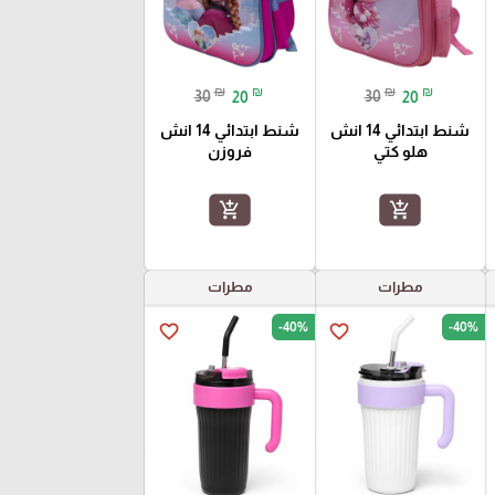
₪
₪
₪
₪
30
20
30
20
شنط ابتدائي 14 انش
شنط ابتدائي 14 انش
هلو كتي
فروزن
add_shopping_cart
add_shopping_cart
مطرات
مطرات
-40%
-40%
favorite_border
favorite_border