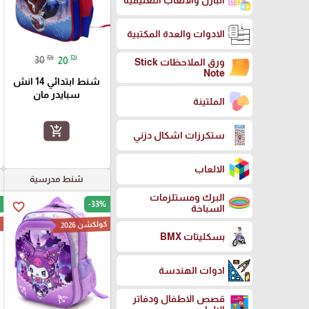
البازل والالعاب التعليمية
الادوات والعدة المكتبية
₪
₪
30
20
ورق الملاحظات Stick
Note
شنط ابتدائي 14 انش
سبايدر مان
الملتينة
add_shopping_cart
ستكرزات اشكال دزني
الالعاب
شنط مدرسية
البرك ومستلزمات
-33%
favorite_border
السباحة
كولكشن 2026
ك
بسكليتات BMX
ادوات الهندسة
قصص الاطفال ودفاتر