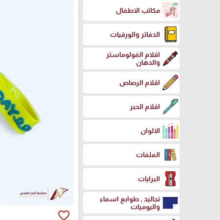
مكاتب الاطفال
الدفاتر والورقيات
اقلام الفولوماستر
والدهان
اقلام الرصاص
اقلام الحبر
الالوان
الملفات
البرايات
تجاليد , طوابع اسماء
واليوميات
favorite_border