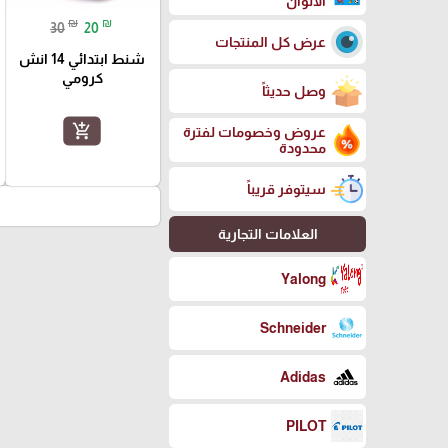
الالوان
₪
₪
30
20
عرض كل المنتجات
شنط ابتدائي 14 انش
كرومي
وصل حديثاً
add_shopping_cart
عروض وخصومات لفترة
محدودة
سيتوفر قريباً
العلامات التجارية
Yalong
Schneider
Adidas
PILOT