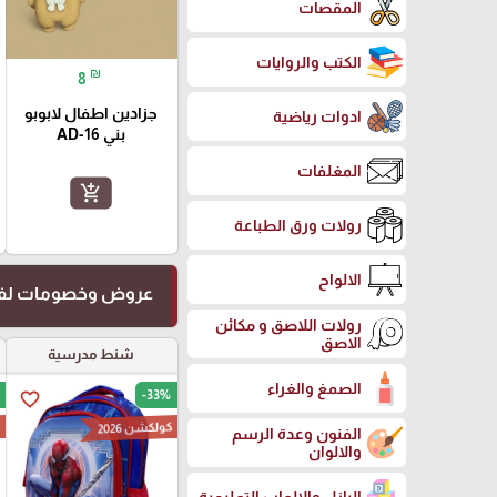
المقصات
الكتب والروايات
₪
8
جزادين اطفال لابوبو
ادوات رياضية
بني AD-16
المغلفات
add_shopping_cart
رولات ورق الطباعة
الالواح
عروض وخصومات لفت
رولات اللاصق و مكائن
الاصق
شنط مدرسية
الصمغ والغراء
-33%
favorite_border
كولكشن 2026
ك
الفنون وعدة الرسم
والالوان