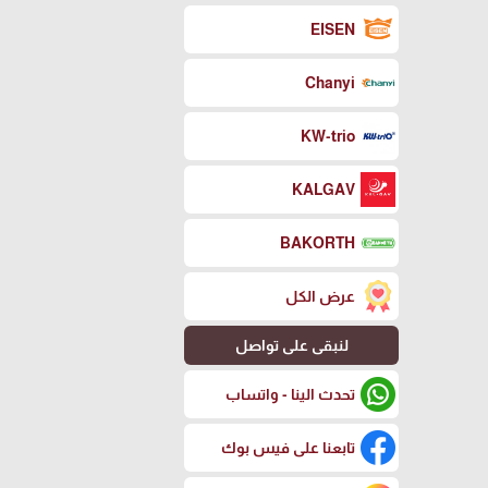
EISEN
Chanyi
KW-trio
KALGAV
BAKORTH
عرض الكل
لنبقى على تواصل
تحدث الينا - واتساب
تابعنا على فيس بوك