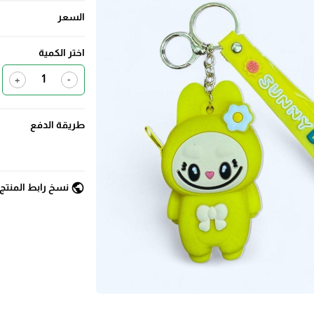
السعر
اختر الكمية
+
-
طريقة الدفع
public
نسخ رابط المنتج