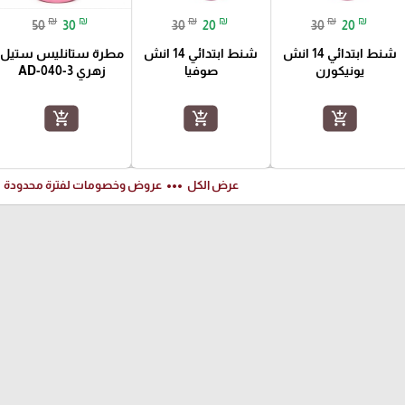
₪
₪
₪
₪
₪
₪
50
30
30
20
30
20
شنط ابتدائي 14 انش
شنط ابتدائي 14 انش
مطرة ستانليس ستيل
يونيكورن
صوفيا
زهري AD-040-3
add_shopping_cart
add_shopping_cart
add_shopping_cart
ft
more_horiz
عرض الكل
عروض وخصومات لفترة محدودة