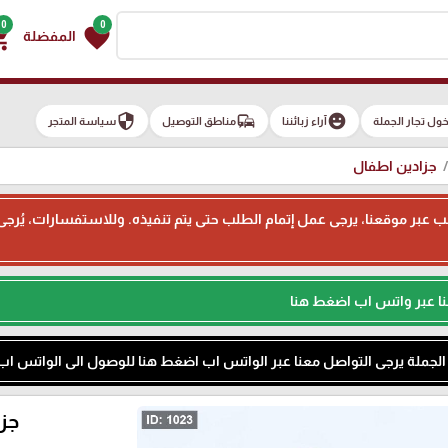
0
0
g_cart
favorite
المفضلة
security
commute
emoji_emotions
ول تجار الجملة
آراء زبائننا
مناطق التوصيل
سياسة المتجر
جزادين اطفال
ء طلب عبر موقعنا، يرجى عمل إتمام الطلب حتى يتم تنفيذه. وللاستفسارات، يُر
نا عبر واتس اب اضغط هنا
م الجملة يرجى التواصل معنا عبر الواتس اب اضغط هنا للوصول الى الواتس اب
جزا