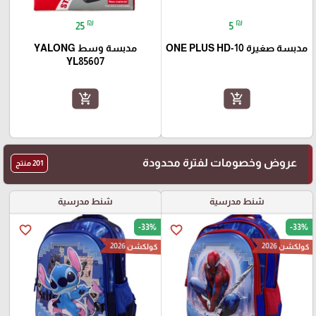
₪
₪
25
5
مدبسة صغيرة ONE PLUS HD-10
مدبسة وسط YALONG
YL85607
add_shopping_cart
add_shopping_cart
عروض وخصومات لفترة محدودة
201 منتج
شنط مدرسية
شنط مدرسية
-33%
-33%
favorite_border
favorite_border
كولكشن 2026
كولكشن 2026