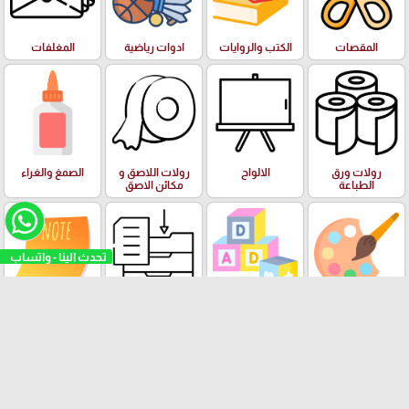
المقصات
الكتب والروايات
ادوات رياضية
المغلفات
رولات ورق
الالواح
رولات اللاصق و
الصمغ والغراء
الطباعة
مكائن الاصق
تحدث الينا - واتساب
الفنون وعدة
البازل والالعاب
الادوات والعدة
ورق الملاحظات
الرسم والالوان
التعليمية
المكتبية
Stick Note