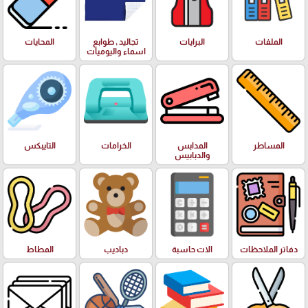
الملفات
البرايات
تجاليد , طوابع
المحايات
اسماء واليوميات
المساطر
المدابس
الخرامات
التايبكس
والدبابيس
دفاتر الملاحظات
الات حاسبة
دباديب
المطاط