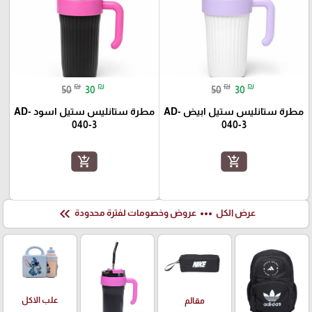
₪
₪
₪
₪
50
30
50
30
مطرة ستانليس ستيل ابيض AD-
مطرة ستانليس ستيل اسود AD-
040-3
040-3
add_shopping_cart
add_shopping_cart
keyboard_double_arrow_left
more_horiz
عرض الكل
عروض وخصومات لفترة محدودة
علب الاكل
مقالم