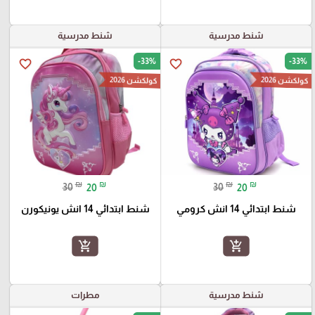
شنط مدرسية
شنط مدرسية
-33%
-33%
favorite_border
favorite_border
كولكشن 2026
كولكشن 2026
₪
₪
₪
₪
30
20
30
20
شنط ابتدائي 14 انش كرومي
شنط ابتدائي 14 انش يونيكورن
add_shopping_cart
add_shopping_cart
شنط مدرسية
مطرات