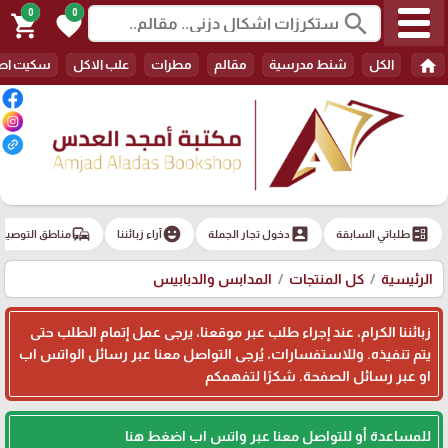
0
0
search
shopping_cart
favorite
home
الكل
شنط مدرسية
مقالم
مطرات
علب الاكل
سكيت اط
commute
emoji_emotions
account_box
ballot
طلباتي السابقة
دخول تجار الجملة
آراء زبائننا
مناطق التوصيل
الرئيسية
كل المنتجات
المدابس والدبابيس
زبائننا الكرام، عند إجراء طلب عبر موقعنا، يرجى عمل إتمام الطلب حتى
يتم تنفيذه. وللاستفسارات، يُرجى التواصل معنا عبر رسائل الواتس اب
او عبر رسائل الصفحة. شكرًا لتفهمكم
للمساعدة أو للتواصل معنا عبر واتس اب اضغط هنا