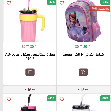
-40%
-33%
favorite_border
favorite_border
كولكشن 2026
₪
₪
₪
₪
50
30
30
20
شنط ابتدائي 14 انش صوفيا
مطرة ستانليس ستيل زهري AD-
040-3
add_shopping_cart
add_shopping_cart
مطرات
مطرات
-40%
-40%
favorite_border
favorite_border