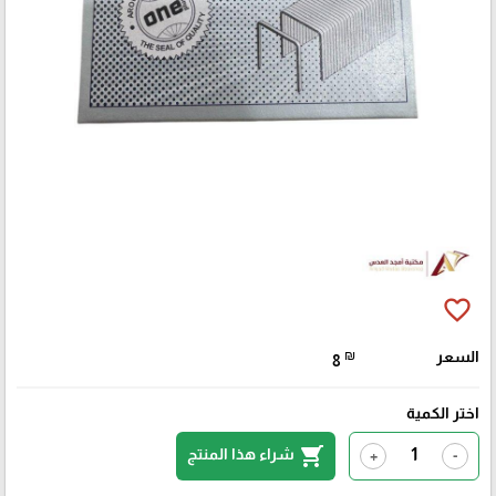
favorite_border
السعر
₪
8
اختر الكمية
shopping_cart
شراء هذا المنتج
+
-