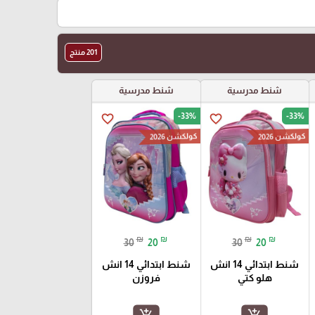
201 منتج
شنط مدرسية
شنط مدرسية
-33%
-33%
favorite_border
favorite_border
كولكشن 2026
كولكشن 2026
₪
₪
₪
₪
30
20
30
20
شنط ابتدائي 14 انش
شنط ابتدائي 14 انش
هلو كتي
فروزن
add_shopping_cart
add_shopping_cart