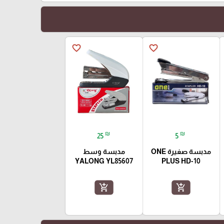
favorite_border
favorite_border
₪
₪
25
5
مدبسة صغيرة ONE
مدبسة وسط
YALONG YL85607
PLUS HD-10
add_shopping_cart
add_shopping_cart