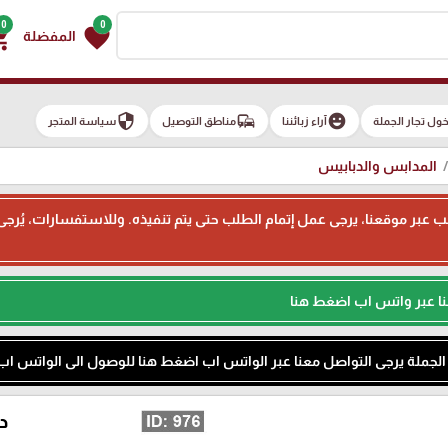
0
0
g_cart
favorite
المفضلة
security
commute
emoji_emotions
ول تجار الجملة
آراء زبائننا
مناطق التوصيل
سياسة المتجر
المدابس والدبابيس
ء طلب عبر موقعنا، يرجى عمل إتمام الطلب حتى يتم تنفيذه. وللاستفسارات، يُر
نا عبر واتس اب اضغط هنا
م الجملة يرجى التواصل معنا عبر الواتس اب اضغط هنا للوصول الى الواتس اب
دب