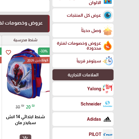
الالوان
عرض كل المنتجات
عروض وخصومات لفت
وصل حديثاً
شنط مدرسية
عروض وخصومات لفترة
محدودة
-33%
favorite_border
كولكشن 2026
ك
سيتوفر قريباً
العلامات التجارية
Yalong
Schneider
₪
₪
30
20
شنط ابتدائي 14 انش
Adidas
سبايدر مان
PILOT
add_shopping_cart