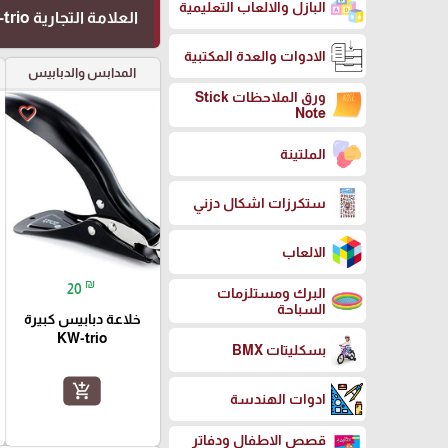
البازل والالعاب التعليمية
العلامة التجارية KW-trio
الادوات والعدة المكتبية
المدابس والدبابيس
ورق الملاحظات Stick
favorite_border
Note
الملتينة
ستكرزات اشكال دزني
الالعاب
₪
20
البرك ومستلزمات
السباحة
خلاعة دبابيس كبيرة
KW-trio
بسكليتات BMX
add_shopping_cart
ادوات الهندسة
قصص الاطفال ودفاتر