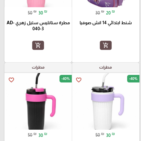
₪
₪
₪
₪
50
30
30
20
شنط ابتدائي 14 انش صوفيا
مطرة ستانليس ستيل زهري AD-
040-3
add_shopping_cart
add_shopping_cart
مطرات
مطرات
-40%
-40%
favorite_border
favorite_border
₪
₪
₪
₪
50
30
50
30