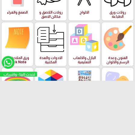
رولات ورق
الالواح
رولات اللاصق و
الصمغ والغراء
الطباعة
مكائن الاصق
الفنون وعدة
البازل والالعاب
الادوات والعدة
ورق الملاحظات
الرسم والالوان
التعليمية
المكتبية
Stick Note
تحدث الينا - واتساب
الملتينة
ستكرزات اشكال
الالعاب
البرك ومستلزمات
دزني
السباحة