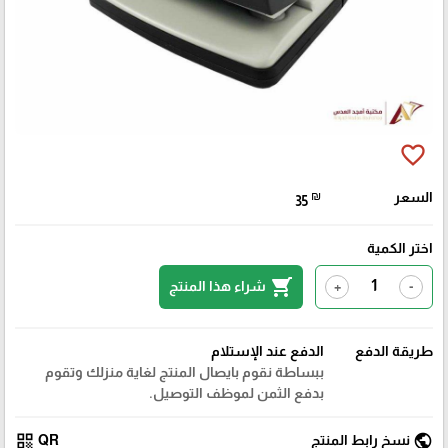
favorite_border
السعر
₪
35
اختر الكمية
shopping_cart
شراء هذا المنتج
+
-
طريقة الدفع
الدفع عند الإستلام
ببساطة نقوم بايصال المنتج لغاية منزلك وتقوم
بدفع الثمن لموظف التوصيل.
qr_code
public
نسخ رابط المنتج
QR