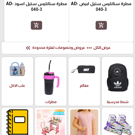
مطرة ستانليس ستيل ابيض AD-
مطرة ستانليس ستيل اسود AD-
040-3
040-3
add_shopping_cart
add_shopping_cart
keyboard_double_arrow_left
more_horiz
عرض الكل
عروض وخصومات لفترة محدودة
علب الاكل
مقالم
شنط مدرسية
مطرات