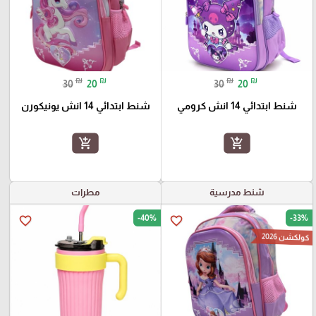
₪
₪
₪
₪
30
20
30
20
شنط ابتدائي 14 انش كرومي
شنط ابتدائي 14 انش يونيكورن
add_shopping_cart
add_shopping_cart
شنط مدرسية
مطرات
-40%
-33%
favorite_border
favorite_border
كولكشن 2026