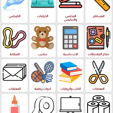
المساطر
المدابس
الخرامات
التايبكس
والدبابيس
دفاتر الملاحظات
الات حاسبة
دباديب
المطاط
المقصات
الكتب والروايات
ادوات رياضية
المغلفات