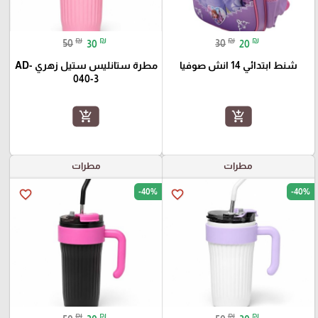
₪
₪
₪
₪
50
30
30
20
شنط ابتدائي 14 انش صوفيا
مطرة ستانليس ستيل زهري AD-
040-3
add_shopping_cart
add_shopping_cart
مطرات
مطرات
-40%
-40%
favorite_border
favorite_border
₪
₪
₪
₪