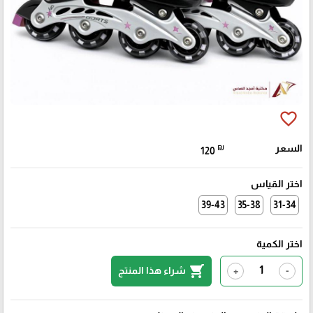
favorite_border
السعر
₪
120
اختر القياس
39-43
35-38
31-34
اختر الكمية
shopping_cart
شراء هذا المنتج
+
-