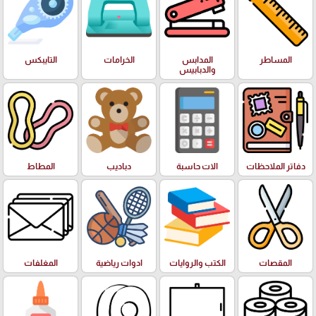
المساطر
المدابس
الخرامات
التايبكس
والدبابيس
دفاتر الملاحظات
الات حاسبة
دباديب
المطاط
المقصات
الكتب والروايات
ادوات رياضية
المغلفات