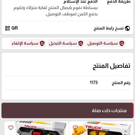
طريقة الدفع
الدفع عند الإستلام
ببساطة نقوم بايصال المنتج لغاية منزلك وتقوم
بدفع الثمن لموظف التوصيل.
qr_code
public
نسخ رابط المنتج
QR
policy
policy
policy
سياسة التوصيل
سياسة التبديل
سياسة الإلغاء
تفاصيل المنتج
رقم المنتج
1173
منتجات ذات صلة
favorite_border
favorite_border