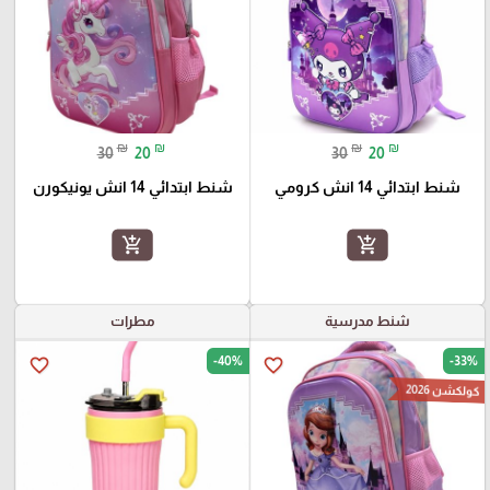
₪
₪
₪
₪
30
20
30
20
شنط ابتدائي 14 انش كرومي
شنط ابتدائي 14 انش يونيكورن
add_shopping_cart
add_shopping_cart
شنط مدرسية
مطرات
-40%
-33%
favorite_border
favorite_border
كولكشن 2026