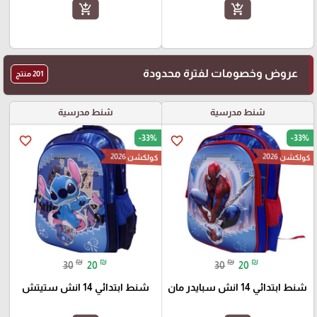
add_shopping_cart
add_shopping_cart
عروض وخصومات لفترة محدودة
201 منتج
شنط مدرسية
شنط مدرسية
-33%
-33%
favorite_border
favorite_border
كولكشن 2026
كولكشن 2026
₪
₪
₪
₪
30
20
30
20
شنط ابتدائي 14 انش سبايدر مان
شنط ابتدائي 14 انش ستيتش