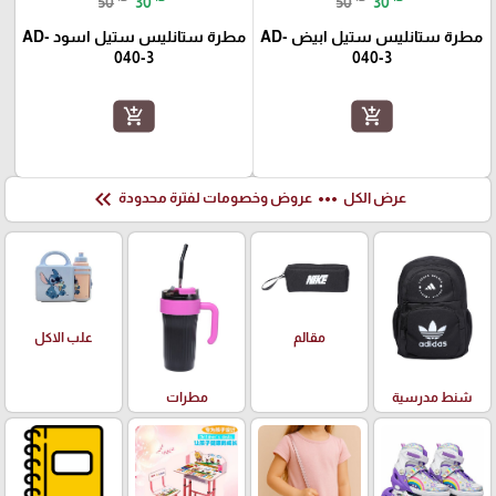
50
30
50
30
مطرة ستانليس ستيل ابيض AD-
مطرة ستانليس ستيل اسود AD-
040-3
040-3
add_shopping_cart
add_shopping_cart
keyboard_double_arrow_left
more_horiz
عرض الكل
عروض وخصومات لفترة محدودة
علب الاكل
مقالم
شنط مدرسية
مطرات