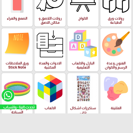
رولات ورق
الالواح
رولات اللاصق و
الصمغ والغراء
الطباعة
مكائن الاصق
الفنون وعدة
البازل والالعاب
الادوات والعدة
ورق الملاحظات
الرسم والالوان
التعليمية
المكتبية
Stick Note
تحدث الينا - واتساب
الملتينة
ستكرزات اشكال
الالعاب
البرك ومستلزمات
دزني
السباحة