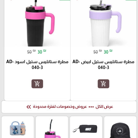
₪
₪
₪
₪
50
30
50
30
مطرة ستانليس ستيل ابيض AD-
مطرة ستانليس ستيل اسود AD-
040-3
040-3
add_shopping_cart
add_shopping_cart
keyboard_double_arrow_left
more_horiz
عرض الكل
عروض وخصومات لفترة محدودة