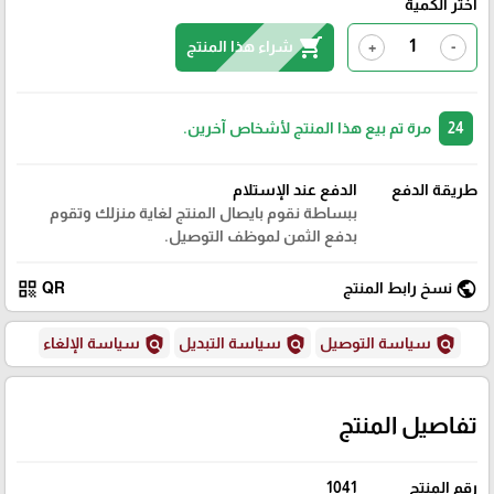
اختر الكمية
shopping_cart
شراء هذا المنتج
+
-
24
مرة تم بيع هذا المنتج لأشخاص آخرين.
طريقة الدفع
الدفع عند الإستلام
ببساطة نقوم بايصال المنتج لغاية منزلك وتقوم
بدفع الثمن لموظف التوصيل.
qr_code
public
نسخ رابط المنتج
QR
policy
policy
policy
سياسة التوصيل
سياسة التبديل
سياسة الإلغاء
تفاصيل المنتج
رقم المنتج
1041