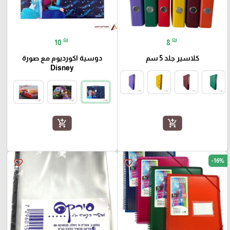
₪
₪
10
8
كلاسير جلد 5 سم
دوسية اكورديوم مع صورة
Disney
add_shopping_cart
add_shopping_cart
-16%
favorite_border
favorite_border