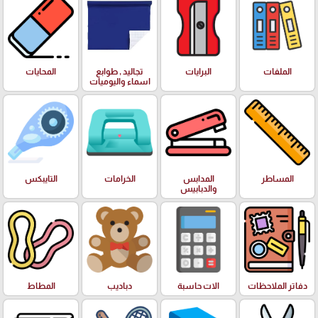
الملفات
البرايات
تجاليد , طوابع
المحايات
اسماء واليوميات
المساطر
المدابس
الخرامات
التايبكس
والدبابيس
دفاتر الملاحظات
الات حاسبة
دباديب
المطاط