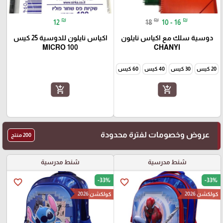
₪
₪
₪
12
18
10 - 16
دوسية سلك مع اكياس نايلون
اكياس نايلون للدوسية 25 كيس
100 MICRO
CHANYI
20 كيس
30 كيس
40 كيس
60 كيس
add_shopping_cart
add_shopping_cart
عروض وخصومات لفترة محدودة
200 منتج
شنط مدرسية
شنط مدرسية
-33%
-33%
favorite_border
favorite_border
كولكشن 2026
كولكشن 2026