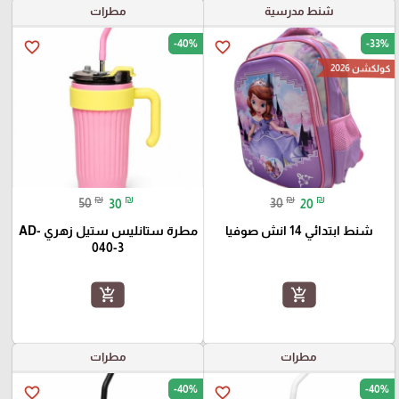
شنط مدرسية
مطرات
-40%
-33%
favorite_border
favorite_border
كولكشن 2026
₪
₪
₪
₪
50
30
30
20
شنط ابتدائي 14 انش صوفيا
مطرة ستانليس ستيل زهري AD-
040-3
add_shopping_cart
add_shopping_cart
مطرات
مطرات
-40%
-40%
favorite_border
favorite_border