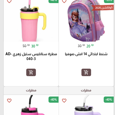
favorite_border
favorite_border
كولكشن 2026
₪
₪
₪
₪
50
30
30
20
شنط ابتدائي 14 انش صوفيا
مطرة ستانليس ستيل زهري AD-
040-3
add_shopping_cart
add_shopping_cart
مطرات
مطرات
-40%
-40%
favorite_border
favorite_border