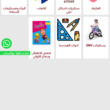
الملتينة
ستكرزات اشكال
الالعاب
البرك ومستلزمات
دزني
السباحة
بسكليتات BMX
ادوات الهندسة
تحدث الينا - واتساب
قصص الاطفال
ودفاتر الالوان
العلامات التجارية
Yalong
EISEN
PILOT
Adidas
Schneider