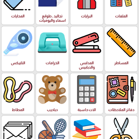
الملفات
البرايات
تجاليد , طوابع
المحايات
اسماء واليوميات
المساطر
المدابس
الخرامات
التايبكس
والدبابيس
دفاتر الملاحظات
الات حاسبة
دباديب
المطاط