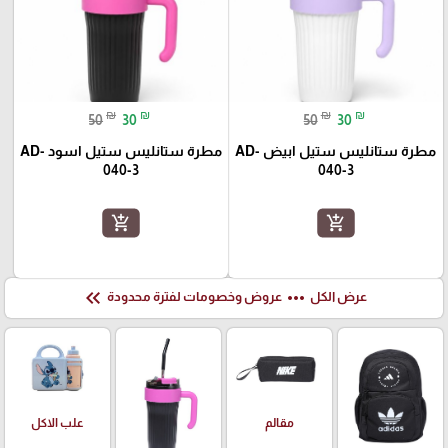
₪
₪
₪
₪
50
30
50
30
مطرة ستانليس ستيل ابيض AD-
مطرة ستانليس ستيل اسود AD-
040-3
040-3
add_shopping_cart
add_shopping_cart
keyboard_double_arrow_left
more_horiz
عرض الكل
عروض وخصومات لفترة محدودة
علب الاكل
مقالم