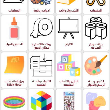
المقصات
الكتب والروايات
ادوات رياضية
المغلفات
رولات ورق
الالواح
رولات اللاصق و
الصمغ والغراء
الطباعة
مكائن الاصق
الفنون وعدة
البازل والالعاب
الادوات والعدة
ورق الملاحظات
الرسم والالوان
التعليمية
المكتبية
Stick Note