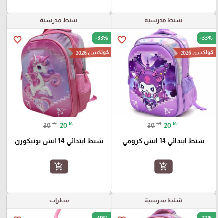
شنط مدرسية
شنط مدرسية
-33%
-33%
favorite_border
favorite_border
كولكشن 2026
كولكشن 2026
₪
₪
₪
₪
30
20
30
20
شنط ابتدائي 14 انش كرومي
شنط ابتدائي 14 انش يونيكورن
add_shopping_cart
add_shopping_cart
شنط مدرسية
مطرات
-40%
-33%