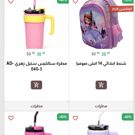
favorite_border
favorite_border
كولكشن 2026
₪
₪
₪
₪
50
30
30
20
شنط ابتدائي 14 انش صوفيا
مطرة ستانليس ستيل زهري AD-
040-3
add_shopping_cart
add_shopping_cart
مطرات
مطرات
-40%
-40%
favorite_border
favorite_border