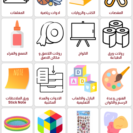
المقصات
الكتب والروايات
ادوات رياضية
المغلفات
رولات ورق
الالواح
رولات اللاصق و
الصمغ والغراء
الطباعة
مكائن الاصق
الفنون وعدة
البازل والالعاب
الادوات والعدة
ورق الملاحظات
الرسم والالوان
التعليمية
المكتبية
Stick Note