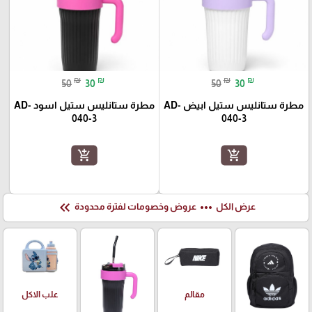
₪
₪
₪
₪
50
30
50
30
مطرة ستانليس ستيل ابيض AD-
مطرة ستانليس ستيل اسود AD-
040-3
040-3
add_shopping_cart
add_shopping_cart
keyboard_double_arrow_left
more_horiz
عرض الكل
عروض وخصومات لفترة محدودة
علب الاكل
مقالم