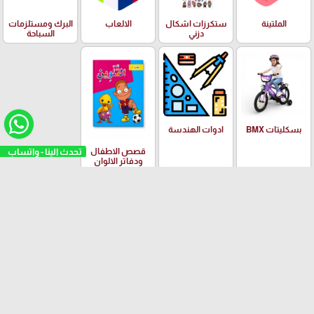
الملتينة
ستكرزات اشكال
الالعاب
البرك ومستلزمات
دزني
السباحة
بسكليتات BMX
ادوات الهندسة
تحدث الينا - واتساب
قصص الاطفال
ودفاتر الالوان
العلامات التجارية
Yalong
EISEN
PILOT
Adidas
Schneider