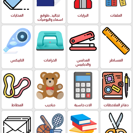
الملفات
البرايات
تجاليد , طوابع
المحايات
اسماء واليوميات
المساطر
المدابس
الخرامات
التايبكس
والدبابيس
دفاتر الملاحظات
الات حاسبة
دباديب
المطاط