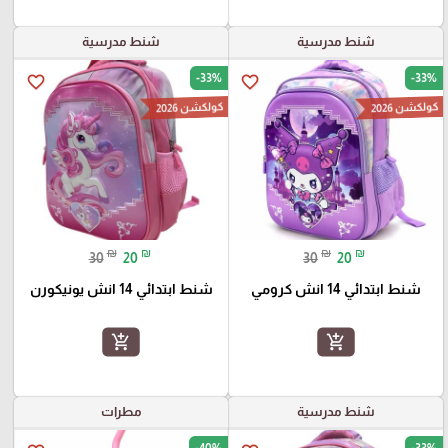
شنط مدرسية
شنط مدرسية
-33%
-33%
favorite_border
favorite_border
كولكشن 2026
كولكشن 2026
₪
₪
₪
₪
30
20
30
20
شنط ابتدائي 14 انش كرومي
شنط ابتدائي 14 انش يونيكورن
add_shopping_cart
add_shopping_cart
شنط مدرسية
مطرات
-40%
-33%