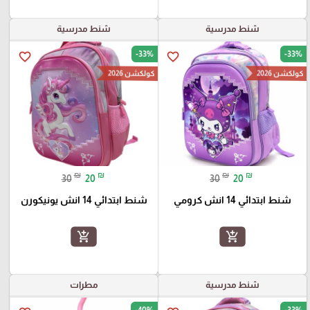
شنط مدرسية
شنط مدرسية
-33%
-33%
favorite_border
favorite_border
كولكشن 2026
كولكشن 2026
₪
₪
₪
₪
30
20
30
20
شنط ابتدائي 14 انش كرومي
شنط ابتدائي 14 انش يونيكورن
add_shopping_cart
add_shopping_cart
شنط مدرسية
مطرات
-40%
-33%