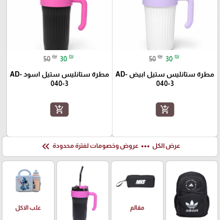
₪
₪
₪
₪
50
30
50
30
مطرة ستانليس ستيل ابيض AD-
مطرة ستانليس ستيل اسود AD-
040-3
040-3
add_shopping_cart
add_shopping_cart
keyboard_double_arrow_left
more_horiz
عرض الكل
عروض وخصومات لفترة محدودة
علب الاكل
مقالم