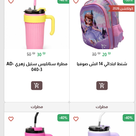
favorite_border
favorite_border
كولكشن 2026
₪
₪
₪
₪
50
30
30
20
شنط ابتدائي 14 انش صوفيا
مطرة ستانليس ستيل زهري AD-
040-3
add_shopping_cart
add_shopping_cart
مطرات
مطرات
-40%
-40%
favorite_border
favorite_border