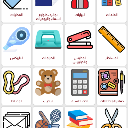
الملفات
البرايات
تجاليد , طوابع
المحايات
اسماء واليوميات
المساطر
المدابس
الخرامات
التايبكس
والدبابيس
دفاتر الملاحظات
الات حاسبة
دباديب
المطاط