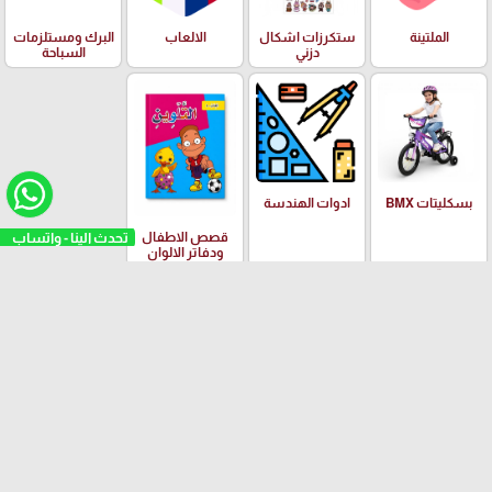
الملتينة
ستكرزات اشكال
الالعاب
البرك ومستلزمات
دزني
السباحة
بسكليتات BMX
ادوات الهندسة
تحدث الينا - واتساب
قصص الاطفال
ودفاتر الالوان
العلامات التجارية
Yalong
EISEN
PILOT
Adidas
Schneider