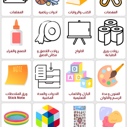
المقصات
الكتب والروايات
ادوات رياضية
المغلفات
رولات ورق
الالواح
رولات اللاصق و
الصمغ والغراء
الطباعة
مكائن الاصق
الفنون وعدة
البازل والالعاب
الادوات والعدة
ورق الملاحظات
الرسم والالوان
التعليمية
المكتبية
Stick Note