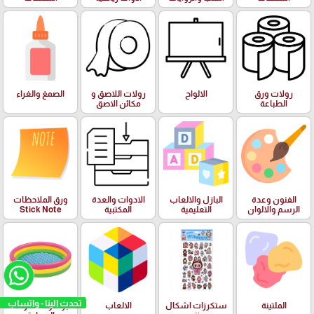
رولات ورق
الالواح
رولات اللاصق و
الصمغ والغراء
الطباعة
مكائن الاصق
الفنون وعدة
البازل والالعاب
الادوات والعدة
ورق الملاحظات
الرسم والالوان
التعليمية
المكتبية
Stick Note
تحدث الينا - واتساب
الملتينة
ستكرزات اشكال
الالعاب
البرك ومستلزمات