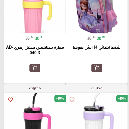
₪
₪
₪
₪
50
30
30
20
شنط ابتدائي 14 انش صوفيا
مطرة ستانليس ستيل زهري AD-
040-3
add_shopping_cart
add_shopping_cart
مطرات
مطرات
-40%
-40%
favorite_border
favorite_border