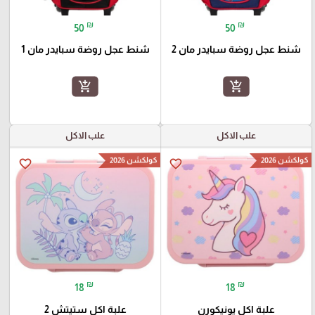
₪
₪
50
50
شنط عجل روضة سبايدر مان 2
شنط عجل روضة سبايدر مان 1
add_shopping_cart
add_shopping_cart
علب الاكل
علب الاكل
كولكشن 2026
كولكشن 2026
favorite_border
favorite_border
₪
₪
18
18
علبة اكل يونيكورن
علبة اكل ستيتش 2