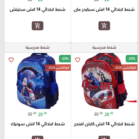
شنط ابتدائي 14 انش سبايدر مان
شنط ابتدائي 14 انش ستيتش
add_shopping_cart
add_shopping_cart
شنط مدرسية
شنط مدرسية
-33%
-33%
favorite_border
favorite_border
كولكشن 2026
كولكشن 2026
₪
₪
₪
₪
30
20
30
20
شنط ابتدائي 14 انش كابتن افنجر
شنط ابتدائي 14 انش سونيك