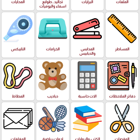
الملفات
البرايات
تجاليد , طوابع
المحايات
اسماء واليوميات
المساطر
المدابس
الخرامات
التايبكس
والدبابيس
دفاتر الملاحظات
الات حاسبة
دباديب
المطاط
المقصات
الكتب والروايات
ادوات رياضية
المغلفات