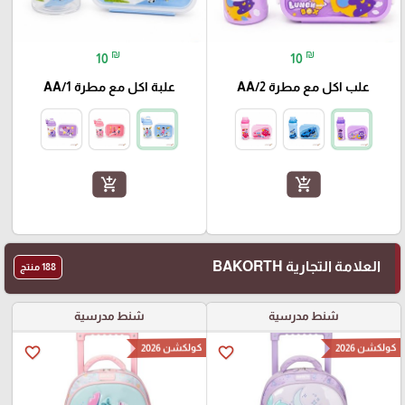
₪
₪
10
10
علب اكل مع مطرة AA/2
علبة اكل مع مطرة AA/1
add_shopping_cart
add_shopping_cart
العلامة التجارية BAKORTH
188 منتج
شنط مدرسية
شنط مدرسية
كولكشن 2026
كولكشن 2026
favorite_border
favorite_border