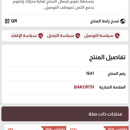
ببساطة نقوم بايصال المنتج لغاية منزلك وتقوم
بدفع الثمن لموظف التوصيل.
qr_code
public
نسخ رابط المنتج
QR
policy
policy
policy
سياسة التوصيل
سياسة التبديل
سياسة الإلغاء
تفاصيل المنتج
رقم المنتج
1641
العلامة التجارية
BAKORTH
منتجات ذات صلة
كولكشن 2026
كولكشن 2026