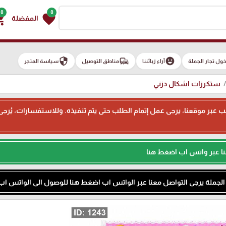
0
0
g_cart
favorite
المفضلة
security
commute
emoji_emotions
ول تجار الجملة
آراء زبائننا
مناطق التوصيل
سياسة المتجر
ستكرزات اشكال دزني
ء طلب عبر موقعنا، يرجى عمل إتمام الطلب حتى يتم تنفيذه. وللاستفسارات، يُر
نا عبر واتس اب اضغط هنا
م الجملة يرجى التواصل معنا عبر الواتس اب اضغط هنا للوصول الى الواتس اب