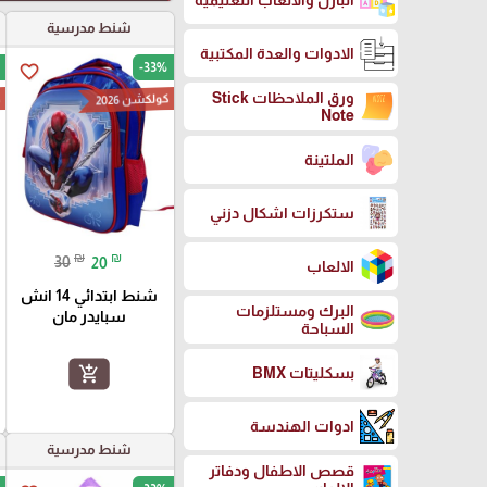
البازل والالعاب التعليمية
شنط مدرسية
الادوات والعدة المكتبية
-33%
favorite_border
ورق الملاحظات Stick
كولكشن 2026
ك
Note
الملتينة
ستكرزات اشكال دزني
₪
₪
30
20
الالعاب
شنط ابتدائي 14 انش
البرك ومستلزمات
سبايدر مان
السباحة
add_shopping_cart
بسكليتات BMX
ادوات الهندسة
شنط مدرسية
قصص الاطفال ودفاتر