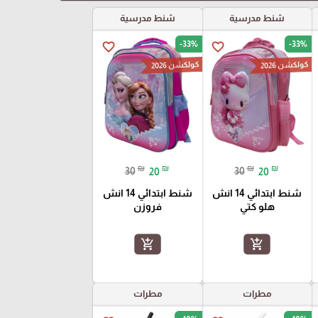
شنط مدرسية
شنط مدرسية
-33%
-33%
favorite_border
favorite_border
كولكشن 2026
كولكشن 2026
₪
₪
₪
₪
30
20
30
20
شنط ابتدائي 14 انش
شنط ابتدائي 14 انش
هلو كتي
فروزن
add_shopping_cart
add_shopping_cart
مطرات
مطرات