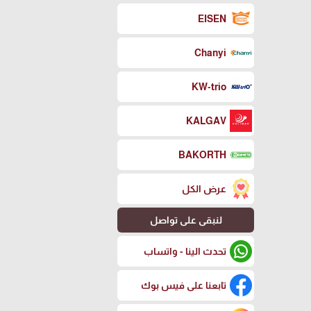
EISEN
Chanyi
KW-trio
KALGAV
BAKORTH
عرض الكل
لنبقى على تواصل
تحدث الينا - واتساب
تابعنا على فيس بوك