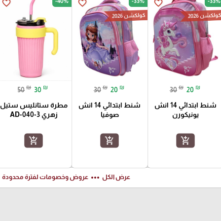
-40%
-33%
-33%
favorite_border
favorite_border
favorite_border
ولكشن 2026
كولكشن 2026
₪
₪
₪
₪
₪
₪
50
30
30
20
30
20
شنط ابتدائي 14 انش
شنط ابتدائي 14 انش
مطرة ستانليس ستيل
يونيكورن
صوفيا
زهري AD-040-3
add_shopping_cart
add_shopping_cart
add_shopping_cart
ft
more_horiz
عرض الكل
عروض وخصومات لفترة محدودة