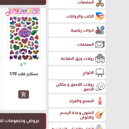
المقصات
favorite_border
الكتب والروايات
ادوات رياضية
المغلفات
رولات ورق الطباعة
₪
4
الالواح
ستكرز قلب 1/10
رولات اللاصق و مكائن
الاصق
add_shopping_cart
الصمغ والغراء
الفنون وعدة الرسم
والالوان
عروض وخصومات لفت