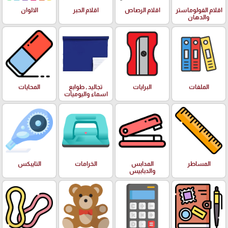
اقلام الفولوماستر
اقلام الرصاص
اقلام الحبر
الالوان
والدهان
الملفات
البرايات
تجاليد , طوابع
المحايات
اسماء واليوميات
المساطر
المدابس
الخرامات
التايبكس
والدبابيس