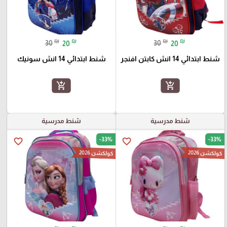
₪
₪
₪
₪
30
20
30
20
شنط ابتدائي 14 انش كابتن افنجر
شنط ابتدائي 14 انش سونيك
add_shopping_cart
add_shopping_cart
شنط مدرسية
شنط مدرسية
-33%
-33%
favorite_border
favorite_border
كولكشن 2026
كولكشن 2026