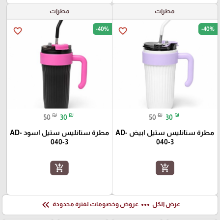
مطرات
مطرات
-40%
-40%
favorite_border
favorite_border
₪
₪
₪
₪
50
30
50
30
مطرة ستانليس ستيل ابيض AD-
مطرة ستانليس ستيل اسود AD-
040-3
040-3
add_shopping_cart
add_shopping_cart
keyboard_double_arrow_left
more_horiz
عرض الكل
عروض وخصومات لفترة محدودة