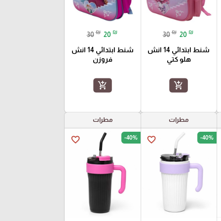
₪
₪
₪
₪
30
20
30
20
شنط ابتدائي 14 انش
شنط ابتدائي 14 انش
هلو كتي
فروزن
add_shopping_cart
add_shopping_cart
مطرات
مطرات
-40%
-40%
favorite_border
favorite_border