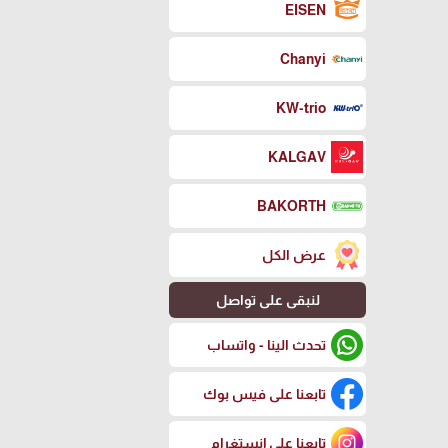
EISEN
Chanyi
KW-trio
KALGAV
BAKORTH
عرض الكل
لنبقى على تواصل
تحدث الينا - واتساب
تابعنا على فيس بوك
تابعنا على إنستغرام