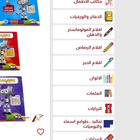
مكاتب الاطفال
الدفاتر والورقيات
اقلام الفولوماستر
والدهان
اقلام الرصاص
اقلام الحبر
الالوان
الملفات
البرايات
تجاليد , طوابع اسماء
واليوميات
favorite_border
المحايات