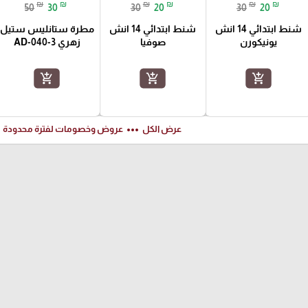
₪
₪
₪
₪
₪
₪
50
30
30
20
30
20
شنط ابتدائي 14 انش
شنط ابتدائي 14 انش
مطرة ستانليس ستيل
يونيكورن
صوفيا
زهري AD-040-3
add_shopping_cart
add_shopping_cart
add_shopping_cart
ft
more_horiz
عرض الكل
عروض وخصومات لفترة محدودة