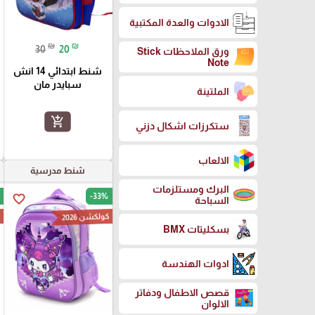
الادوات والعدة المكتبية
₪
₪
30
20
ورق الملاحظات Stick
Note
شنط ابتدائي 14 انش
سبايدر مان
الملتينة
add_shopping_cart
ستكرزات اشكال دزني
الالعاب
شنط مدرسية
البرك ومستلزمات
-33%
favorite_border
السباحة
كولكشن 2026
ك
بسكليتات BMX
ادوات الهندسة
قصص الاطفال ودفاتر
الالوان