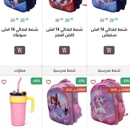
₪
₪
₪
₪
₪
₪
30
20
30
20
30
20
شنط ابتدائي 14 انش
شنط ابتدائي 14 انش
شنط ابتدائي 14 انش
ستيتش
كابتن افنجر
سونيك
add_shopping_cart
add_shopping_cart
add_shopping_cart
شنط مدرسية
شنط مدرسية
مطرات
-40%
-33%
-33%
favorite_border
favorite_border
favorite_border
ولكشن 2026
كولكشن 2026