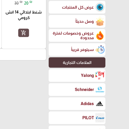
₪
₪
30
20
عرض كل المنتجات
شنط ابتدائي 14 انش
كرومي
وصل حديثاً
add_shopping_cart
عروض وخصومات لفترة
محدودة
سيتوفر قريباً
العلامات التجارية
Yalong
Schneider
Adidas
PILOT