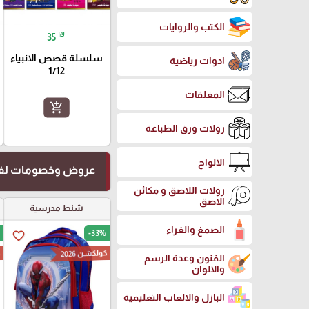
الكتب والروايات
₪
35
سلسلة قصص الانبياء
ادوات رياضية
1/12
المغلفات
add_shopping_cart
رولات ورق الطباعة
الالواح
عروض وخصومات لفت
رولات اللاصق و مكائن
الاصق
شنط مدرسية
الصمغ والغراء
-33%
favorite_border
كولكشن 2026
ك
الفنون وعدة الرسم
والالوان
البازل والالعاب التعليمية