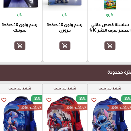
₪
₪
₪
5
5
35
سلسلة قصص عقلي
ارسم ولون 48 صفحة
ارسم ولون 48 صفحة
الصغير يعرف الكثير 1/10
فروزن
سونيك
add_shopping_cart
add_shopping_cart
add_shopping_cart
رة محدودة
شنط مدرسية
شنط مدرسية
شنط مدرسية
-33%
-33%
-33%
favorite_border
favorite_border
favorite_border
ولكشن 2026
كولكشن 2026
كولكشن 2026