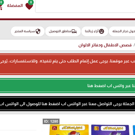
0
0
g_cart
favorite
المفضلة
security
commute
emoji_emotions
ول تجار الجملة
آراء زبائننا
مناطق التوصيل
سياسة المتجر
قصص الاطفال ودفاتر الالوان
ء طلب عبر موقعنا، يرجى عمل إتمام الطلب حتى يتم تنفيذه. وللاستفسارات، يُر
نا عبر واتس اب اضغط هنا
م الجملة يرجى التواصل معنا عبر الواتس اب اضغط هنا للوصول الى الواتس اب