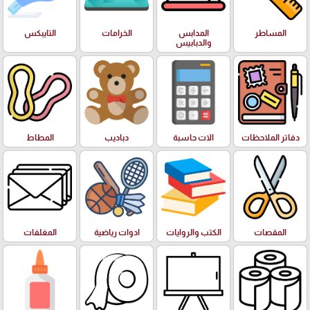
المساطر
المدابس
الخرامات
التايبكس
والدبابيس
دفاتر الملاحظات
الات حاسبة
دباديب
المطاط
المقصات
الكتب والروايات
ادوات رياضية
المغلفات