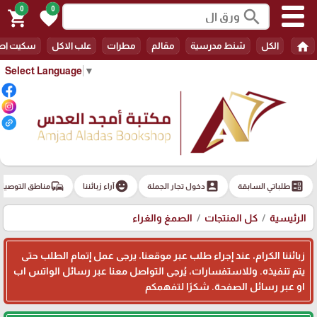
0
0
search
shopping_cart
favorite
home
الكل
شنط مدرسية
مقالم
مطرات
علب الاكل
سكيت اط
Select Language
▼
commute
emoji_emotions
account_box
ballot
طلباتي السابقة
دخول تجار الجملة
آراء زبائننا
مناطق التوصيل
الرئيسية
كل المنتجات
الصمغ والغراء
زبائننا الكرام، عند إجراء طلب عبر موقعنا، يرجى عمل إتمام الطلب حتى
يتم تنفيذه. وللاستفسارات، يُرجى التواصل معنا عبر رسائل الواتس اب
او عبر رسائل الصفحة. شكرًا لتفهمكم