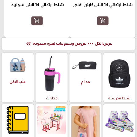
شنط ابتدائي 14 انش كابتن افنجر
شنط ابتدائي 14 انش سونيك
add_shopping_cart
add_shopping_cart
keyboard_double_arrow_left
more_horiz
عرض الكل
عروض وخصومات لفترة محدودة
علب الاكل
مقالم
شنط مدرسية
مطرات