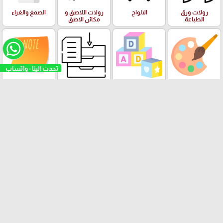
رولات ورق
الالواح
رولات اللاصق و
الصمغ والغراء
الطباعة
مكائن الاصق
تحدث الينا - واتساب
الفنون وعدة
البازل والالعاب
الادوات والعدة
ورق الملاحظات
الرسم والالوان
التعليمية
المكتبية
Stick Note
الملتينة
ستكرزات اشكال
الالعاب
البرك ومستلزمات
دزني
السباحة