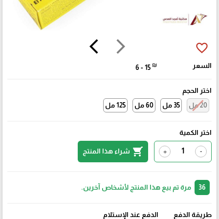
arrow_back_ios
arrow_forward_ios
favorite_border
السعر
₪
6 - 15
اختر الحجم
20 مل
35 مل
60 مل
125 مل
اختر الكمية
shopping_cart
شراء هذا المنتج
+
-
36
مرة تم بيع هذا المنتج لأشخاص آخرين.
طريقة الدفع
الدفع عند الإستلام