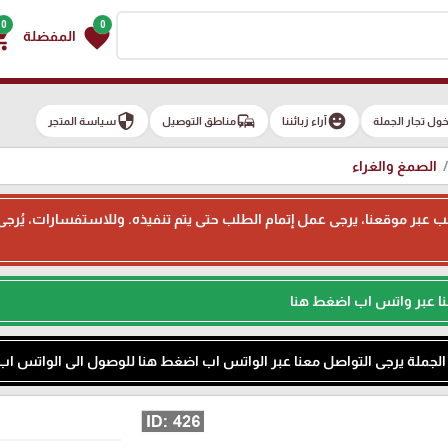
0
0
g_cart
favorite
المفضلة
security
commute
emoji_emotions
ول تجار الجملة
آراء زبائننا
مناطق التوصيل
سياسة المتجر
الصمغ والغراء
ء طلب عبر موقعنا، يرجى عمل إتمام الطلب حتى يتم تنفيذه. وللاستفسارات، يُر
نا عبر واتس اب اضغط هنا
م الجملة يرجى التواصل معنا عبر الواتس اب اضغط هنا للوصول الى الواتس اب