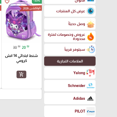
الالوان
-33%
favorite_border
كولكشن 2026
ك
عرض كل المنتجات
وصل حديثاً
عروض وخصومات لفترة
محدودة
₪
₪
30
20
سيتوفر قريباً
شنط ابتدائي 14 انش
كرومي
العلامات التجارية
Yalong
add_shopping_cart
Schneider
Adidas
PILOT