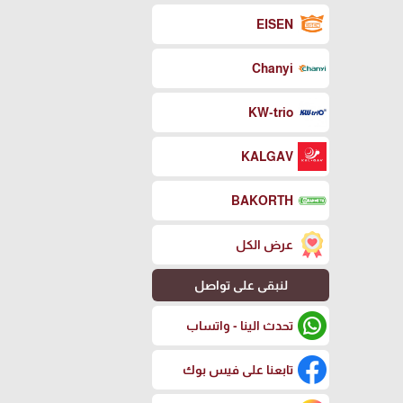
EISEN
Chanyi
KW-trio
KALGAV
BAKORTH
عرض الكل
لنبقى على تواصل
تحدث الينا - واتساب
تابعنا على فيس بوك