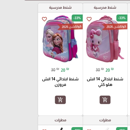
شنط مدرسية
شنط مدرسية
-33%
-33%
favorite_border
favorite_border
كولكشن 2026
كولكشن 2026
₪
₪
₪
₪
30
20
30
20
شنط ابتدائي 14 انش
شنط ابتدائي 14 انش
هلو كتي
فروزن
add_shopping_cart
add_shopping_cart
مطرات
مطرات