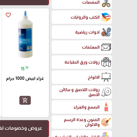
المقصات
favorite_border
الكتب والروايات
ادوات رياضية
المغلفات
رولات ورق الطباعة
₪
15
الالواح
غراء ابيض 1000 جرام
رولات اللاصق و مكائن
الاصق
add_shopping_cart
الصمغ والغراء
الفنون وعدة الرسم
والالوان
عروض وخصومات لفت