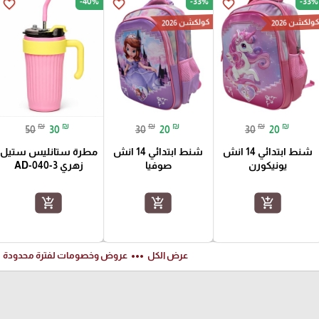
-40%
-33%
-33%
favorite_border
favorite_border
favorite_border
ولكشن 2026
كولكشن 2026
₪
₪
₪
₪
₪
₪
50
30
30
20
30
20
شنط ابتدائي 14 انش
شنط ابتدائي 14 انش
مطرة ستانليس ستيل
يونيكورن
صوفيا
زهري AD-040-3
add_shopping_cart
add_shopping_cart
add_shopping_cart
ft
more_horiz
عرض الكل
عروض وخصومات لفترة محدودة