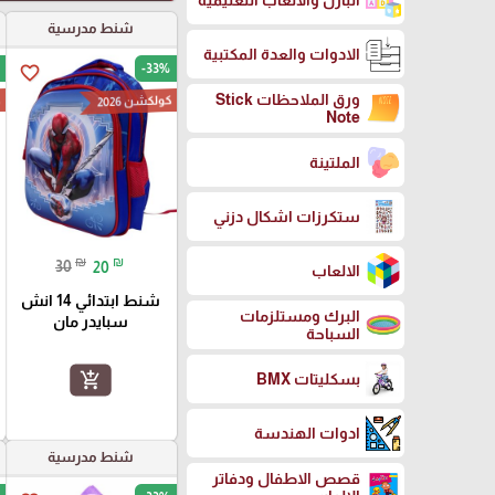
البازل والالعاب التعليمية
شنط مدرسية
الادوات والعدة المكتبية
-33%
favorite_border
ورق الملاحظات Stick
كولكشن 2026
ك
Note
الملتينة
ستكرزات اشكال دزني
₪
₪
30
20
الالعاب
شنط ابتدائي 14 انش
البرك ومستلزمات
سبايدر مان
السباحة
add_shopping_cart
بسكليتات BMX
ادوات الهندسة
شنط مدرسية
قصص الاطفال ودفاتر