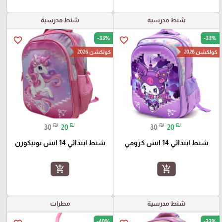
شنط مدرسية
شنط مدرسية
-33%
-33%
favorite_border
favorite_border
كولكشن 2026
كولكشن 2026
₪
₪
₪
₪
30
20
30
20
شنط ابتدائي 14 انش كرومي
شنط ابتدائي 14 انش يونيكورن
add_shopping_cart
add_shopping_cart
شنط مدرسية
مطرات
-40%
-33%