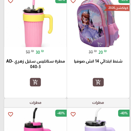
favorite_border
favorite_border
كولكشن 2026
₪
₪
₪
₪
50
30
30
20
شنط ابتدائي 14 انش صوفيا
مطرة ستانليس ستيل زهري AD-
040-3
add_shopping_cart
add_shopping_cart
مطرات
مطرات
-40%
-40%
favorite_border
favorite_border