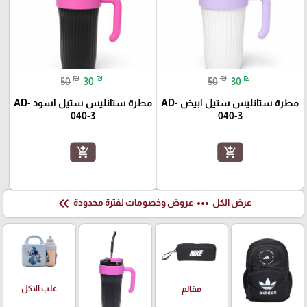
₪
₪
₪
₪
50
30
50
30
مطرة ستانليس ستيل ابيض AD-
مطرة ستانليس ستيل اسود AD-
040-3
040-3
add_shopping_cart
add_shopping_cart
keyboard_double_arrow_left
more_horiz
عرض الكل
عروض وخصومات لفترة محدودة
علب الاكل
مقالم