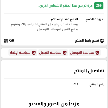
269
مرة تم بيع هذا المنتج لأشخاص آخرين.
طريقة الدفع
الدفع عند الإستلام
ببساطة نقوم بايصال المنتج لغاية منزلك وتقوم
بدفع الثمن لموظف التوصيل.
qr_code
public
نسخ رابط المنتج
QR
policy
policy
policy
سياسة التوصيل
سياسة التبديل
سياسة الإلغاء
تفاصيل المنتج
رقم المنتج
217
مزيداً من الصور والفيديو