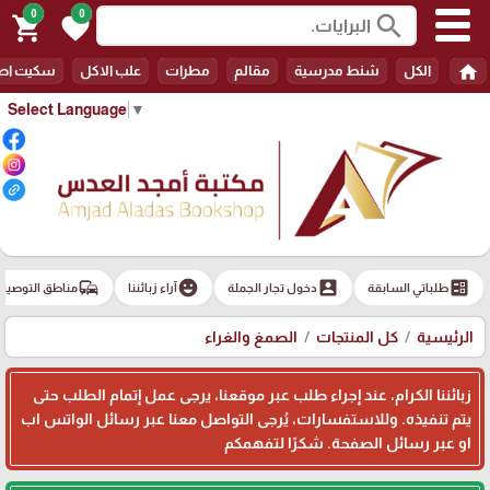
0
0
search
shopping_cart
favorite
home
الكل
شنط مدرسية
مقالم
مطرات
علب الاكل
سكيت اط
Select Language
▼
commute
emoji_emotions
account_box
ballot
طلباتي السابقة
دخول تجار الجملة
آراء زبائننا
مناطق التوصيل
الرئيسية
كل المنتجات
الصمغ والغراء
زبائننا الكرام، عند إجراء طلب عبر موقعنا، يرجى عمل إتمام الطلب حتى
يتم تنفيذه. وللاستفسارات، يُرجى التواصل معنا عبر رسائل الواتس اب
او عبر رسائل الصفحة. شكرًا لتفهمكم