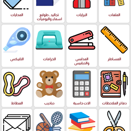
الملفات
البرايات
تجاليد , طوابع
المحايات
اسماء واليوميات
المساطر
المدابس
الخرامات
التايبكس
والدبابيس
دفاتر الملاحظات
الات حاسبة
دباديب
المطاط