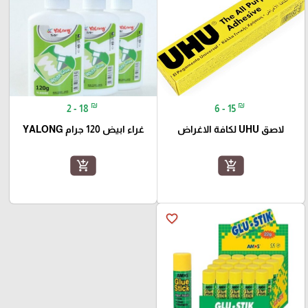
₪
₪
2 - 18
6 - 15
لاصق UHU لكافة الاغراض
غراء ابيض 120 جرام YALONG
add_shopping_cart
add_shopping_cart
favorite_border