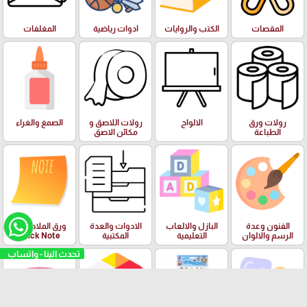
المقصات
الكتب والروايات
ادوات رياضية
المغلفات
رولات ورق
الالواح
رولات اللاصق و
الصمغ والغراء
الطباعة
مكائن الاصق
الفنون وعدة
البازل والالعاب
الادوات والعدة
ورق الملاحظات
الرسم والالوان
التعليمية
المكتبية
Stick Note
تحدث الينا - واتساب