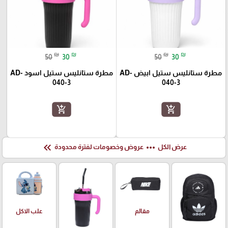
₪
₪
₪
₪
50
30
50
30
مطرة ستانليس ستيل ابيض AD-
مطرة ستانليس ستيل اسود AD-
040-3
040-3
add_shopping_cart
add_shopping_cart
keyboard_double_arrow_left
more_horiz
عرض الكل
عروض وخصومات لفترة محدودة
علب الاكل
مقالم