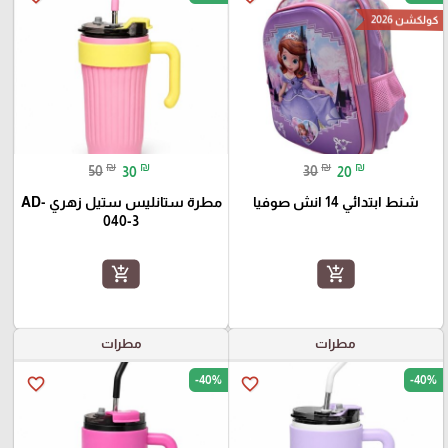
كولكشن 2026
₪
₪
₪
₪
50
30
30
20
شنط ابتدائي 14 انش صوفيا
مطرة ستانليس ستيل زهري AD-
040-3
add_shopping_cart
add_shopping_cart
مطرات
مطرات
-40%
-40%
favorite_border
favorite_border