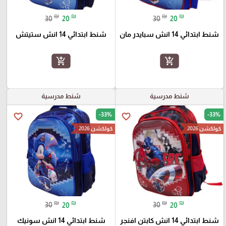
₪
₪
₪
₪
30
20
30
20
شنط ابتدائي 14 انش سبايدر مان
شنط ابتدائي 14 انش ستيتش
add_shopping_cart
add_shopping_cart
شنط مدرسية
شنط مدرسية
-33%
-33%
favorite_border
favorite_border
كولكشن 2026
كولكشن 2026
₪
₪
₪
₪
30
20
30
20
شنط ابتدائي 14 انش كابتن افنجر
شنط ابتدائي 14 انش سونيك