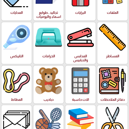
الملفات
البرايات
تجاليد , طوابع
المحايات
اسماء واليوميات
المساطر
المدابس
الخرامات
التايبكس
والدبابيس
دفاتر الملاحظات
الات حاسبة
دباديب
المطاط