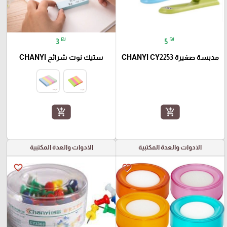
₪
₪
3
5
مدبسة صغيرة CHANYI CY2253
ستيك نوت شرائح CHANYI
add_shopping_cart
add_shopping_cart
الادوات والعدة المكتبية
الادوات والعدة المكتبية
favorite_border
favorite_border