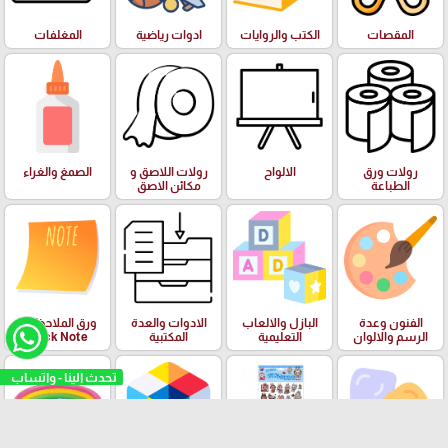
المقصات
الكتب والروايات
ادوات رياضية
المغلفات
رولات ورق
الالواح
رولات اللاصق و
الصمغ والغراء
الطباعة
مكائن الاصق
الفنون وعدة
البازل والالعاب
الادوات والعدة
ورق الملاحظات
الرسم والالوان
التعليمية
المكتبية
Stick Note
تحدث الينا - واتساب