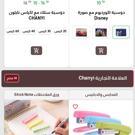
₪
₪
₪
18
10 - 16
10
دوسية اكورديوم مع صورة
دوسية سلك مع اكياس نايلون
CHANYI
Disney
20 كيس
30 كيس
40 كيس
60 كيس
add_shopping_cart
add_shopping_cart
العلامة التجارية Chanyi
14 منتج
المدابس والدبابيس
ورق الملاحظات Stick Note
favorite_border
favorite_border