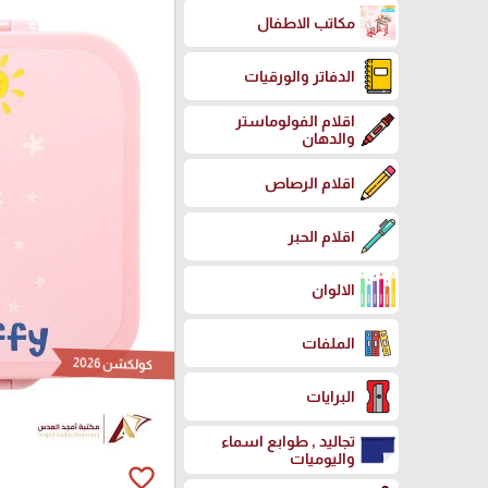
مكاتب الاطفال
الدفاتر والورقيات
اقلام الفولوماستر
والدهان
اقلام الرصاص
اقلام الحبر
الالوان
الملفات
كولكشن 2026
البرايات
تجاليد , طوابع اسماء
واليوميات
favorite_border