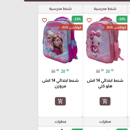
شنط مدرسية
شنط مدرسية
-33%
-33%
favorite_border
favorite_border
كولكشن 2026
كولكشن 2026
₪
₪
₪
₪
30
20
30
20
شنط ابتدائي 14 انش
شنط ابتدائي 14 انش
هلو كتي
فروزن
add_shopping_cart
add_shopping_cart
مطرات
مطرات