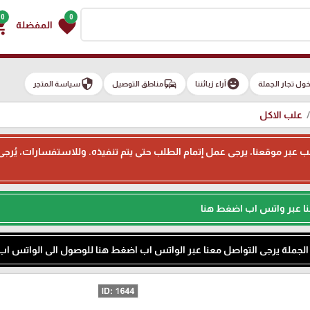
0
0
g_cart
favorite
المفضلة
security
commute
emoji_emotions
ول تجار الجملة
آراء زبائننا
مناطق التوصيل
سياسة المتجر
علب الاكل
ء طلب عبر موقعنا، يرجى عمل إتمام الطلب حتى يتم تنفيذه. وللاستفسارات، يُر
نا عبر واتس اب اضغط هنا
م الجملة يرجى التواصل معنا عبر الواتس اب اضغط هنا للوصول الى الواتس اب