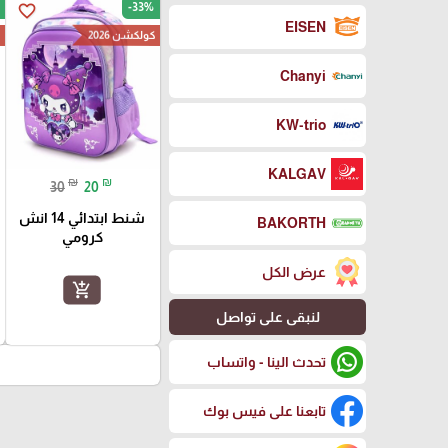
-33%
favorite_border
EISEN
كولكشن 2026
ك
Chanyi
KW-trio
KALGAV
₪
₪
30
20
شنط ابتدائي 14 انش
BAKORTH
كرومي
عرض الكل
add_shopping_cart
لنبقى على تواصل
تحدث الينا - واتساب
تابعنا على فيس بوك