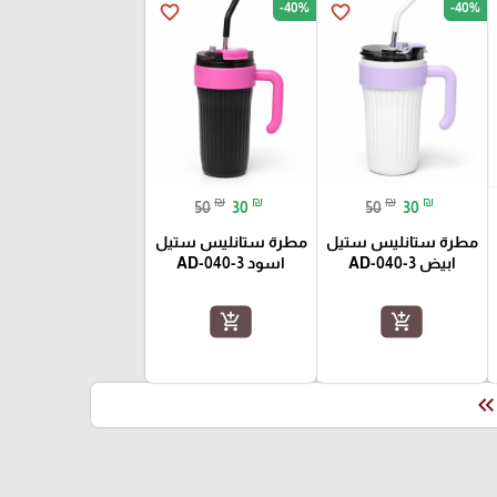
-40%
-40%
favorite_border
favorite_border
₪
₪
₪
₪
50
30
50
30
مطرة ستانليس ستيل
مطرة ستانليس ستيل
ابيض AD-040-3
اسود AD-040-3
add_shopping_cart
add_shopping_cart
keyboard_double_arrow_le