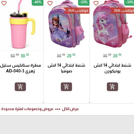
-40%
-33%
-33%
favorite_border
favorite_border
favorite_border
ولكشن 2026
كولكشن 2026
₪
₪
₪
₪
₪
₪
50
30
30
20
30
20
شنط ابتدائي 14 انش
شنط ابتدائي 14 انش
مطرة ستانليس ستيل
يونيكورن
صوفيا
زهري AD-040-3
add_shopping_cart
add_shopping_cart
add_shopping_cart
ft
more_horiz
عرض الكل
عروض وخصومات لفترة محدودة