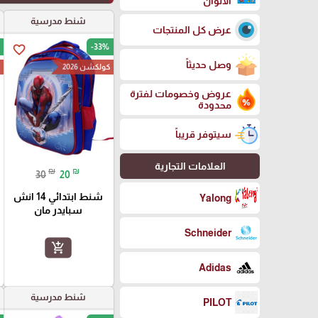
الالوان
شنط مدرسية
عرض كل المنتجات
-33%
favorite_border
وصل حديثاً
كولكشن 2026
ك
عروض وخصومات لفترة
محدودة
سيتوفر قريباً
العلامات التجارية
₪
₪
30
20
شنط ابتدائي 14 انش
Yalong
سبايدر مان
Schneider
add_shopping_cart
Adidas
شنط مدرسية
PILOT