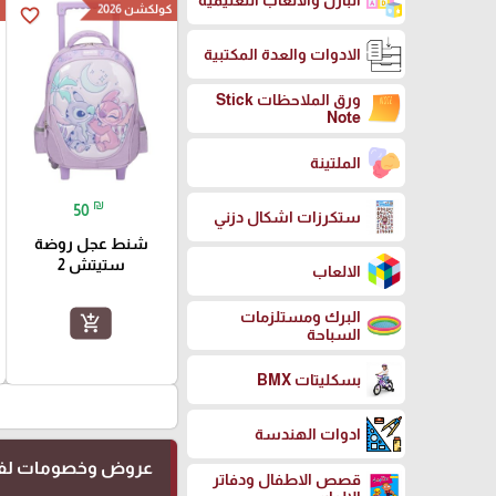
البازل والالعاب التعليمية
كولكشن 2026
ك
favorite_border
الادوات والعدة المكتبية
ورق الملاحظات Stick
Note
الملتينة
₪
50
ستكرزات اشكال دزني
شنط عجل روضة
ستيتش 2
الالعاب
البرك ومستلزمات
add_shopping_cart
السباحة
بسكليتات BMX
ادوات الهندسة
عروض وخصومات لفت
قصص الاطفال ودفاتر