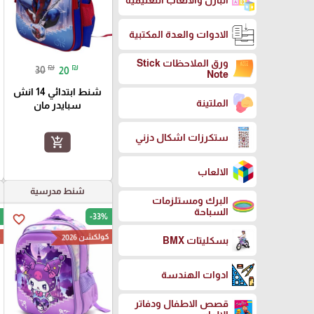
البازل والالعاب التعليمية
الادوات والعدة المكتبية
ورق الملاحظات Stick
₪
₪
30
20
Note
شنط ابتدائي 14 انش
الملتينة
سبايدر مان
ستكرزات اشكال دزني
add_shopping_cart
الالعاب
شنط مدرسية
البرك ومستلزمات
السباحة
-33%
favorite_border
كولكشن 2026
ك
بسكليتات BMX
ادوات الهندسة
قصص الاطفال ودفاتر