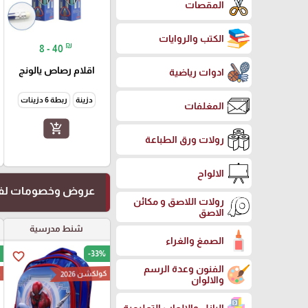
المقصات
الكتب والروايات
₪
8 - 40
اقلام رصاص يالونج
ادوات رياضية
دزينة
ربطة 6 دزينات
المغلفات
add_shopping_cart
رولات ورق الطباعة
الالواح
عروض وخصومات لفت
رولات اللاصق و مكائن
الاصق
شنط مدرسية
الصمغ والغراء
-33%
favorite_border
الفنون وعدة الرسم
كولكشن 2026
ك
والالوان