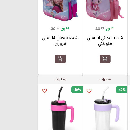
₪
₪
₪
₪
30
20
30
20
شنط ابتدائي 14 انش
شنط ابتدائي 14 انش
هلو كتي
فروزن
add_shopping_cart
add_shopping_cart
مطرات
مطرات
-40%
-40%
favorite_border
favorite_border