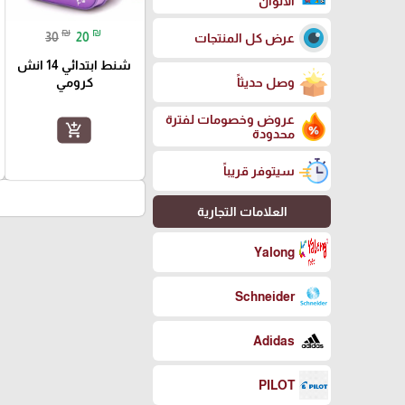
الالوان
₪
₪
30
20
عرض كل المنتجات
شنط ابتدائي 14 انش
كرومي
وصل حديثاً
عروض وخصومات لفترة
add_shopping_cart
محدودة
سيتوفر قريباً
العلامات التجارية
Yalong
Schneider
Adidas
PILOT