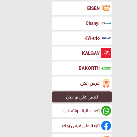
EISEN
Chanyi
KW-trio
KALGAV
BAKORTH
عرض الكل
لنبقى على تواصل
تحدث الينا - واتساب
تابعنا على فيس بوك