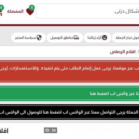
0
0
g_cart
favorite
المفضلة
security
commute
emoji_emotions
ول تجار الجملة
آراء زبائننا
مناطق التوصيل
سياسة المتجر
اقلام الرصاص
ء طلب عبر موقعنا، يرجى عمل إتمام الطلب حتى يتم تنفيذه. وللاستفسارات، يُر
نا عبر واتس اب اضغط هنا
م الجملة يرجى التواصل معنا عبر الواتس اب اضغط هنا للوصول الى الواتس اب
اقلام