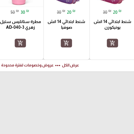
₪
₪
₪
₪
₪
₪
50
30
30
20
30
20
شنط ابتدائي 14 انش
شنط ابتدائي 14 انش
مطرة ستانليس ستيل
يونيكورن
صوفيا
زهري AD-040-3
add_shopping_cart
add_shopping_cart
add_shopping_cart
ft
more_horiz
عرض الكل
عروض وخصومات لفترة محدودة