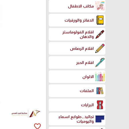
مكاتب الاطفال
الدفاتر والورقيات
اقلام الفولوماستر
والدهان
اقلام الرصاص
اقلام الحبر
الالوان
الملفات
البرايات
تجاليد , طوابع اسماء
واليوميات
favorite_border