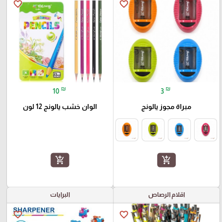
favorite_border
favorite_border
₪
₪
10
3
مبراة مجوز يالونج
الوان خشب يالونج 12 لون
add_shopping_cart
add_shopping_cart
اقلام الرصاص
البرايات
favorite_border
favorite_border