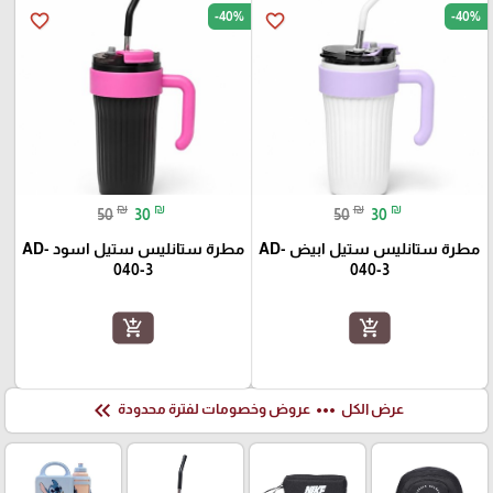
-40%
-40%
favorite_border
favorite_border
₪
₪
₪
₪
50
30
50
30
مطرة ستانليس ستيل ابيض AD-
مطرة ستانليس ستيل اسود AD-
040-3
040-3
add_shopping_cart
add_shopping_cart
keyboard_double_arrow_left
more_horiz
عرض الكل
عروض وخصومات لفترة محدودة