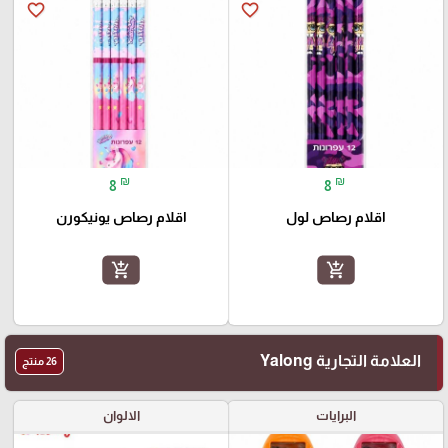
favorite_border
favorite_border
₪
₪
8
8
اقلام رصاص لول
اقلام رصاص يونيكورن
add_shopping_cart
add_shopping_cart
العلامة التجارية Yalong
26 منتج
البرايات
الالوان