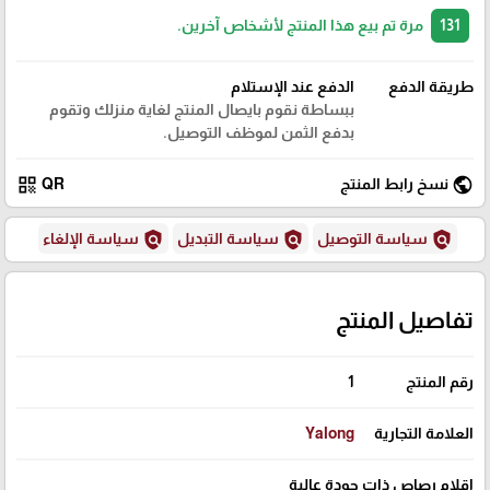
131
مرة تم بيع هذا المنتج لأشخاص آخرين.
طريقة الدفع
الدفع عند الإستلام
ببساطة نقوم بايصال المنتج لغاية منزلك وتقوم
بدفع الثمن لموظف التوصيل.
qr_code
public
نسخ رابط المنتج
QR
policy
policy
policy
سياسة التوصيل
سياسة التبديل
سياسة الإلغاء
تفاصيل المنتج
رقم المنتج
1
العلامة التجارية
Yalong
اقلام رصاص ذات جودة عالية