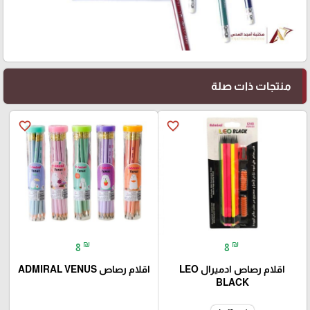
منتجات ذات صلة
favorite_border
favorite_border
₪
₪
8
8
اقلام رصاص ادميرال LEO
اقلام رصاص ADMIRAL VENUS
BLACK