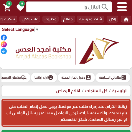
0
0
search
shopping_cart
favorite
home
الكل
شنط مدرسية
مقالم
مطرات
علب الاكل
سكيت اط
Select Language
▼
commute
emoji_emotions
account_box
ballot
طلباتي السابقة
دخول تجار الجملة
آراء زبائننا
مناطق التوصيل
الرئيسية
كل المنتجات
اقلام الرصاص
زبائننا الكرام، عند إجراء طلب عبر موقعنا، يرجى عمل إتمام الطلب حتى
يتم تنفيذه. وللاستفسارات، يُرجى التواصل معنا عبر رسائل الواتس اب
او عبر رسائل الصفحة. شكرًا لتفهمكم