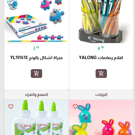
₪
₪
3
4
اقلام رصاصات YALONG
مبراة اشكال يالونج YL191618
add_shopping_cart
add_shopping_cart
البرايات
الصمغ والغراء
favorite_border
favorite_border