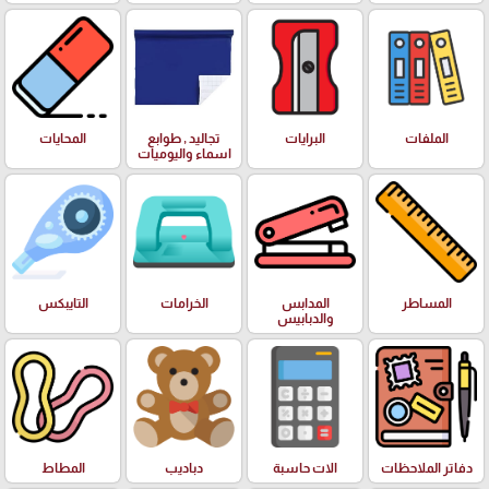
الملفات
البرايات
تجاليد , طوابع
المحايات
اسماء واليوميات
المساطر
المدابس
الخرامات
التايبكس
والدبابيس
دفاتر الملاحظات
الات حاسبة
دباديب
المطاط