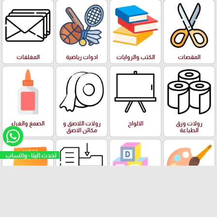
المقصات
الكتب والروايات
ادوات رياضية
المغلفات
رولات ورق
الالواح
رولات اللاصق و
الصمغ والغراء
الطباعة
مكائن الاصق
تحدث الينا - واتساب
الفنون وعدة
البازل والالعاب
الادوات والعدة
ورق الملاحظات
الرسم والالوان
التعليمية
المكتبية
Stick Note