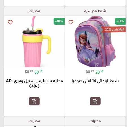
شنط مدرسية
مطرات
-40%
-33%
favorite_border
favorite_border
كولكشن 2026
₪
₪
₪
₪
50
30
30
20
شنط ابتدائي 14 انش صوفيا
مطرة ستانليس ستيل زهري AD-
040-3
add_shopping_cart
add_shopping_cart
مطرات
مطرات