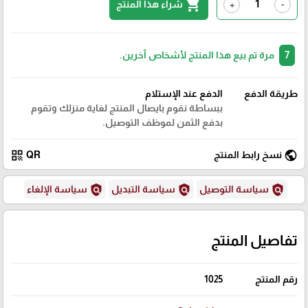
shopping_cart
شراء هذا المنتج
+
-
7
مرة تم بيع هذا المنتج لأشخاص آخرين.
طريقة الدفع
الدفع عند الإستلام
ببساطة نقوم بايصال المنتج لغاية منزلك وتقوم
بدفع الثمن لموظف التوصيل.
qr_code
public
نسخ رابط المنتج
QR
policy
policy
policy
سياسة التوصيل
سياسة التبديل
سياسة الإلغاء
تفاصيل المنتج
رقم المنتج
1025