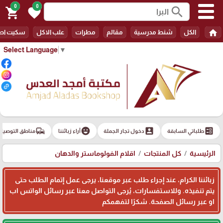
0
0
search
shopping_cart
favorite
home
الكل
شنط مدرسية
مقالم
مطرات
علب الاكل
سكيت اط
Select Language
▼
commute
emoji_emotions
account_box
ballot
طلباتي السابقة
دخول تجار الجملة
آراء زبائننا
مناطق التوصيل
الرئيسية
كل المنتجات
اقلام الفولوماستر والدهان
زبائننا الكرام، عند إجراء طلب عبر موقعنا، يرجى عمل إتمام الطلب حتى
يتم تنفيذه. وللاستفسارات، يُرجى التواصل معنا عبر رسائل الواتس اب
او عبر رسائل الصفحة. شكرًا لتفهمكم