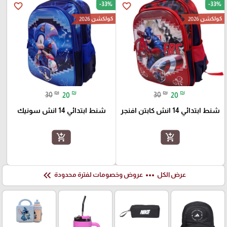
-33%
-33%
favorite_border
favorite_border
كولكشن 2026
كولكشن 2026
₪
₪
₪
₪
30
20
30
20
شنط ابتدائي 14 انش كابتن افنجر
شنط ابتدائي 14 انش سونيك
add_shopping_cart
add_shopping_cart
keyboard_double_arrow_left
more_horiz
عرض الكل
عروض وخصومات لفترة محدودة