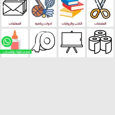
المقصات
الكتب والروايات
ادوات رياضية
المغلفات
تحدث الينا - واتساب
رولات ورق
الالواح
رولات اللاصق و
الصمغ والغراء
الطباعة
مكائن الاصق
الفنون وعدة
البازل والالعاب
الادوات والعدة
ورق الملاحظات
الرسم والالوان
التعليمية
المكتبية
Stick Note