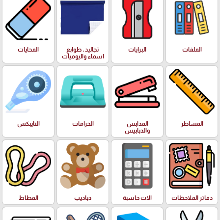
الملفات
البرايات
تجاليد , طوابع
المحايات
اسماء واليوميات
المساطر
المدابس
الخرامات
التايبكس
والدبابيس
دفاتر الملاحظات
الات حاسبة
دباديب
المطاط