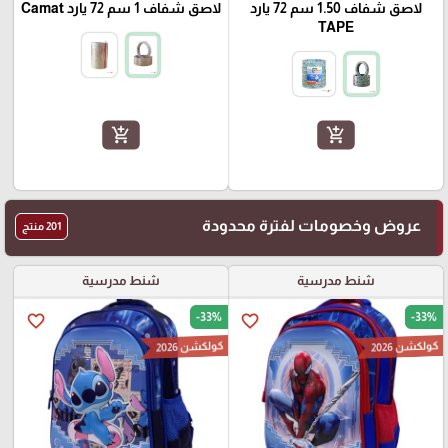
لاصق شفاف 1.50 سم 72 يارد
لاصق شفاف 1 سم 72 يارد Camat
TAPE
add_shopping_cart
add_shopping_cart
عروض وخصومات لفترة محدودة
201 منتج
شنط مدرسية
شنط مدرسية
-33%
-33%
favorite_border
favorite_border
كولكشن 2026
كولكشن 2026