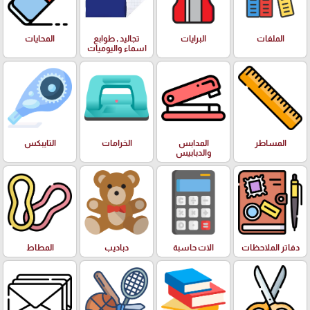
الملفات
البرايات
تجاليد , طوابع
المحايات
اسماء واليوميات
المساطر
المدابس
الخرامات
التايبكس
والدبابيس
دفاتر الملاحظات
الات حاسبة
دباديب
المطاط