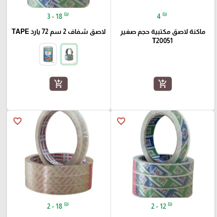
₪
₪
3 - 18
4
ماكنة لاصق مكتبية حجم صغير
لاصق شفاف 2 سم 72 يارد TAPE
T20051
add_shopping_cart
add_shopping_cart
favorite_border
favorite_border
₪
₪
2 - 18
2 - 12