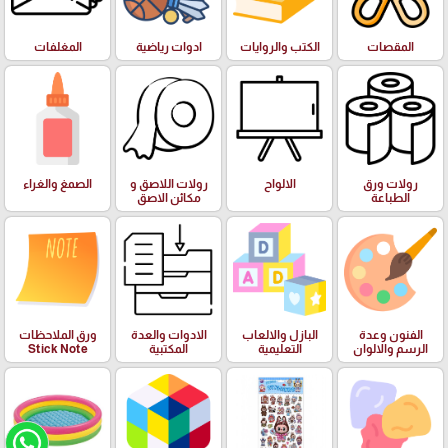
المقصات
الكتب والروايات
ادوات رياضية
المغلفات
رولات ورق
الالواح
رولات اللاصق و
الصمغ والغراء
الطباعة
مكائن الاصق
الفنون وعدة
البازل والالعاب
الادوات والعدة
ورق الملاحظات
الرسم والالوان
التعليمية
المكتبية
Stick Note