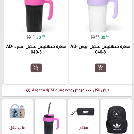
₪
₪
₪
₪
50
30
50
30
مطرة ستانليس ستيل ابيض AD-
مطرة ستانليس ستيل اسود AD-
040-3
040-3
add_shopping_cart
add_shopping_cart
keyboard_double_arrow_left
more_horiz
عرض الكل
عروض وخصومات لفترة محدودة
علب الاكل
مقالم