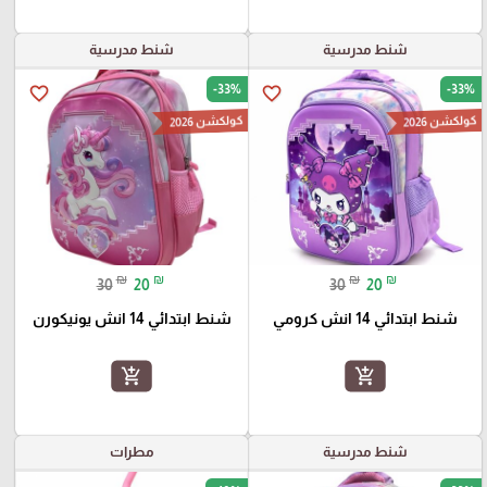
شنط مدرسية
شنط مدرسية
-33%
-33%
favorite_border
favorite_border
كولكشن 2026
كولكشن 2026
₪
₪
₪
₪
30
20
30
20
شنط ابتدائي 14 انش كرومي
شنط ابتدائي 14 انش يونيكورن
add_shopping_cart
add_shopping_cart
شنط مدرسية
مطرات