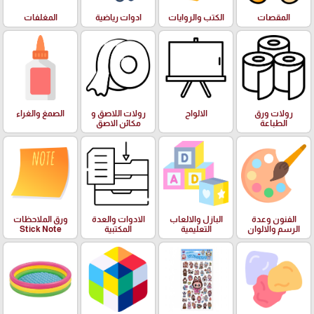
المقصات
الكتب والروايات
ادوات رياضية
المغلفات
رولات ورق
الالواح
رولات اللاصق و
الصمغ والغراء
الطباعة
مكائن الاصق
الفنون وعدة
البازل والالعاب
الادوات والعدة
ورق الملاحظات
الرسم والالوان
التعليمية
المكتبية
Stick Note