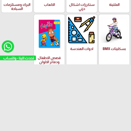
الملتينة
ستكرزات اشكال
الالعاب
البرك ومستلزمات
دزني
السباحة
بسكليتات BMX
ادوات الهندسة
تحدث الينا - واتساب
قصص الاطفال
ودفاتر الالوان
العلامات التجارية
Yalong
EISEN
PILOT
Adidas
Schneider