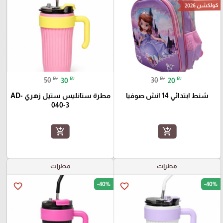
كولكشن 2026
₪
₪
₪
₪
50
30
30
20
شنط ابتدائي 14 انش صوفيا
مطرة ستانليس ستيل زهري AD-
040-3
add_shopping_cart
add_shopping_cart
مطرات
مطرات
-40%
-40%
favorite_border
favorite_border