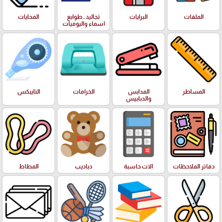
الملفات
البرايات
تجاليد , طوابع
المحايات
اسماء واليوميات
المساطر
المدابس
الخرامات
التايبكس
والدبابيس
دفاتر الملاحظات
الات حاسبة
دباديب
المطاط