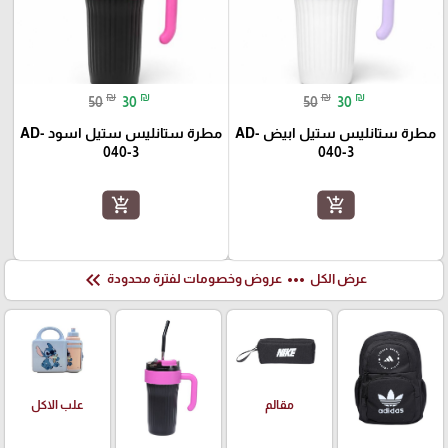
₪
₪
₪
₪
50
30
50
30
مطرة ستانليس ستيل ابيض AD-
مطرة ستانليس ستيل اسود AD-
040-3
040-3
add_shopping_cart
add_shopping_cart
keyboard_double_arrow_left
more_horiz
عرض الكل
عروض وخصومات لفترة محدودة
علب الاكل
مقالم