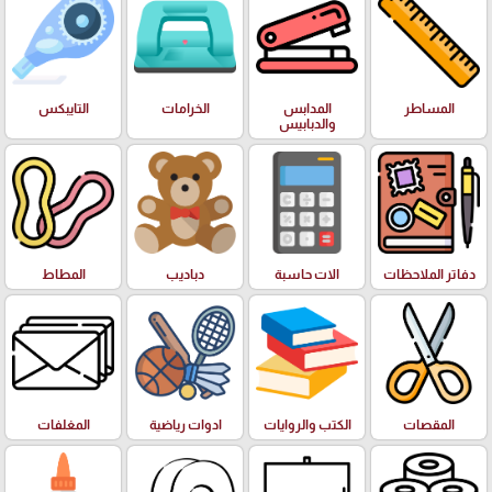
المساطر
المدابس
الخرامات
التايبكس
والدبابيس
دفاتر الملاحظات
الات حاسبة
دباديب
المطاط
المقصات
الكتب والروايات
ادوات رياضية
المغلفات