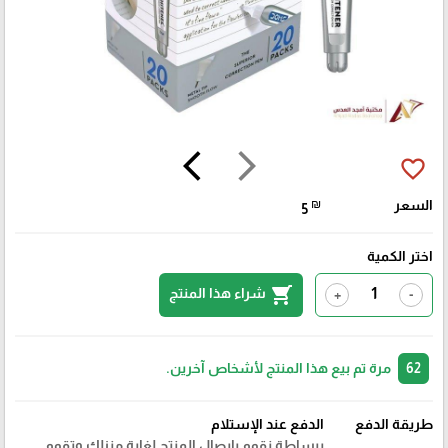
arrow_back_ios
arrow_forward_ios
favorite_border
السعر
₪
5
اختر الكمية
shopping_cart
شراء هذا المنتج
+
-
62
مرة تم بيع هذا المنتج لأشخاص آخرين.
طريقة الدفع
الدفع عند الإستلام
ببساطة نقوم بايصال المنتج لغاية منزلك وتقوم