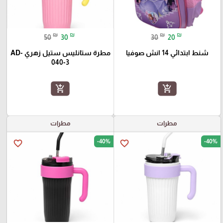
₪
₪
₪
₪
50
30
30
20
شنط ابتدائي 14 انش صوفيا
مطرة ستانليس ستيل زهري AD-
040-3
add_shopping_cart
add_shopping_cart
مطرات
مطرات
-40%
-40%
favorite_border
favorite_border