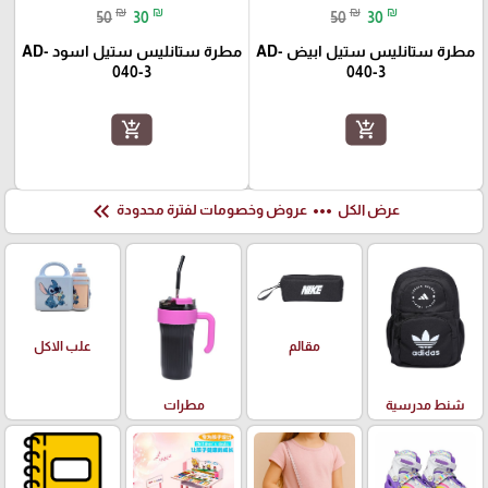
₪
₪
₪
₪
50
30
50
30
مطرة ستانليس ستيل ابيض AD-
مطرة ستانليس ستيل اسود AD-
040-3
040-3
add_shopping_cart
add_shopping_cart
keyboard_double_arrow_left
more_horiz
عرض الكل
عروض وخصومات لفترة محدودة
علب الاكل
مقالم
شنط مدرسية
مطرات