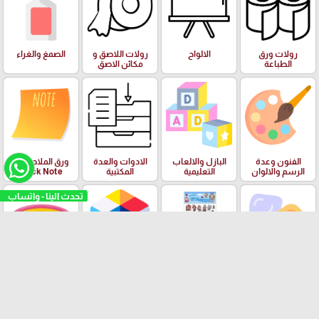
رولات ورق
الالواح
رولات اللاصق و
الصمغ والغراء
الطباعة
مكائن الاصق
الفنون وعدة
البازل والالعاب
الادوات والعدة
ورق الملاحظات
الرسم والالوان
التعليمية
المكتبية
Stick Note
تحدث الينا - واتساب
الملتينة
ستكرزات اشكال
الالعاب
البرك ومستلزمات
دزني
السباحة