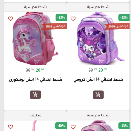
شنط مدرسية
شنط مدرسية
-33%
-33%
favorite_border
favorite_border
كولكشن 2026
كولكشن 2026
₪
₪
₪
₪
30
20
30
20
شنط ابتدائي 14 انش كرومي
شنط ابتدائي 14 انش يونيكورن
add_shopping_cart
add_shopping_cart
شنط مدرسية
مطرات
-40%
-33%
favorite_border
favorite_border