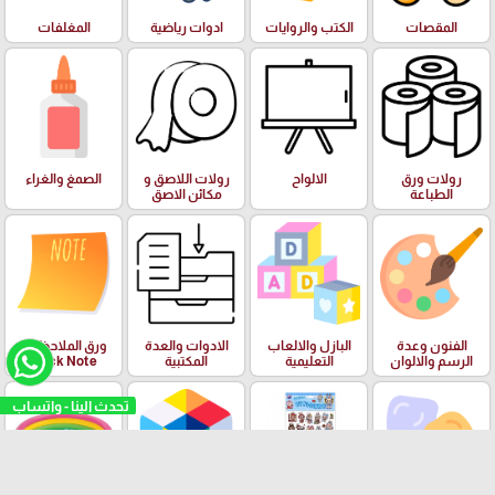
المقصات
الكتب والروايات
ادوات رياضية
المغلفات
رولات ورق
الالواح
رولات اللاصق و
الصمغ والغراء
الطباعة
مكائن الاصق
الفنون وعدة
البازل والالعاب
الادوات والعدة
ورق الملاحظات
الرسم والالوان
التعليمية
المكتبية
Stick Note
تحدث الينا - واتساب