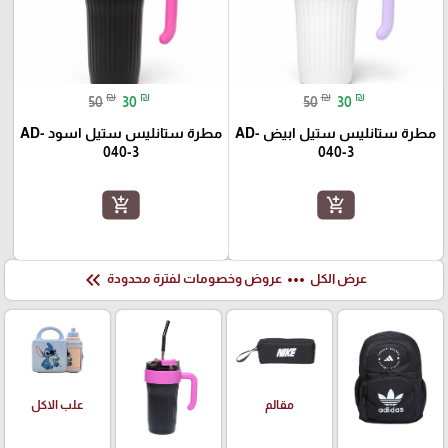
₪
₪
₪
₪
50
30
50
30
مطرة ستانليس ستيل ابيض AD-
مطرة ستانليس ستيل اسود AD-
040-3
040-3
add_shopping_cart
add_shopping_cart
keyboard_double_arrow_left
more_horiz
عرض الكل
عروض وخصومات لفترة محدودة
علب الاكل
مقالم