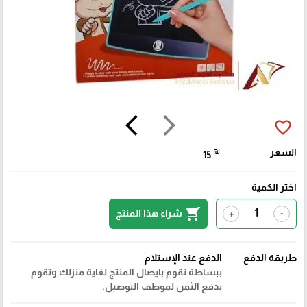
arrow_back_ios
arrow_forward_ios
favorite_border
السعر
₪
15
اختر الكمية
shopping_cart
شراء هذا المنتج
+
-
طريقة الدفع
الدفع عند الإستلام
ببساطة نقوم بايصال المنتج لغاية منزلك وتقوم
بدفع الثمن لموظف التوصيل.