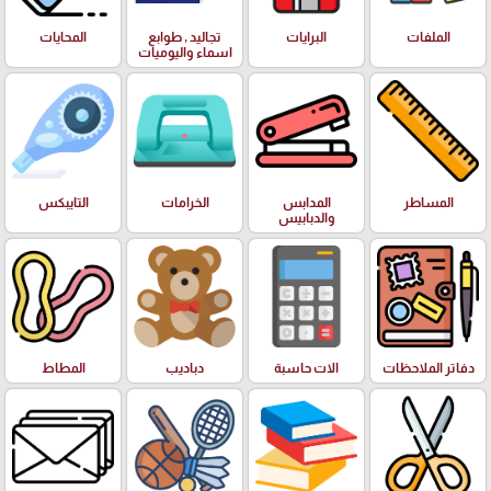
الملفات
البرايات
تجاليد , طوابع
المحايات
اسماء واليوميات
المساطر
المدابس
الخرامات
التايبكس
والدبابيس
دفاتر الملاحظات
الات حاسبة
دباديب
المطاط