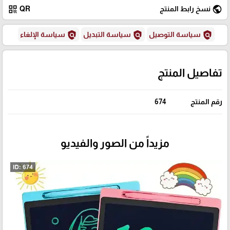
qr_code
public
نسخ رابط المنتج
QR
policy
policy
policy
سياسة التوصيل
سياسة التبديل
سياسة الإلغاء
تفاصيل المنتج
رقم المنتج
674
مزيداً من الصور والفيديو