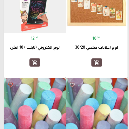
₪
₪
12
10
لوح اعلانات خشبي 20*30
لوح الكتروني (تابلت ) 10 انش
add_shopping_cart
add_shopping_cart
favorite_border
favorite_border