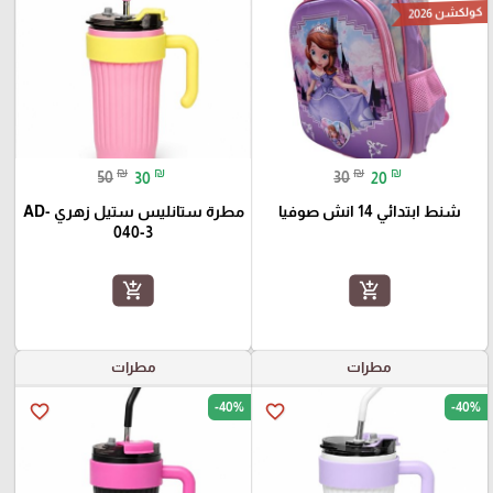
كولكشن 2026
₪
₪
₪
₪
50
30
30
20
شنط ابتدائي 14 انش صوفيا
مطرة ستانليس ستيل زهري AD-
040-3
add_shopping_cart
add_shopping_cart
مطرات
مطرات
-40%
-40%
favorite_border
favorite_border