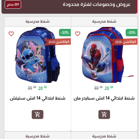
عروض وخصومات لفترة محدودة
201 منتج
شنط مدرسية
شنط مدرسية
-33%
-33%
favorite_border
favorite_border
كولكشن 2026
كولكشن 2026
₪
₪
₪
₪
30
20
30
20
شنط ابتدائي 14 انش سبايدر مان
شنط ابتدائي 14 انش ستيتش
add_shopping_cart
add_shopping_cart
شنط مدرسية
شنط مدرسية