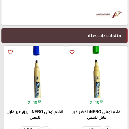
منتجات ذات صلة
favorite_border
favorite_border
₪
₪
2 - 18
2 - 18
اقلام توش iNERO اخضر غير
اقلام توش iNERO ازرق غير قابل
قابل للمحي
للمحي