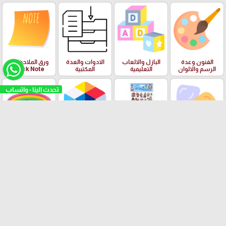
الفنون وعدة
البازل والالعاب
الادوات والعدة
ورق الملاحظات
الرسم والالوان
التعليمية
المكتبية
Stick Note
تحدث الينا - واتساب
الملتينة
ستكرزات اشكال
الالعاب
البرك ومستلزمات
دزني
السباحة
بسكليتات BMX
ادوات الهندسة