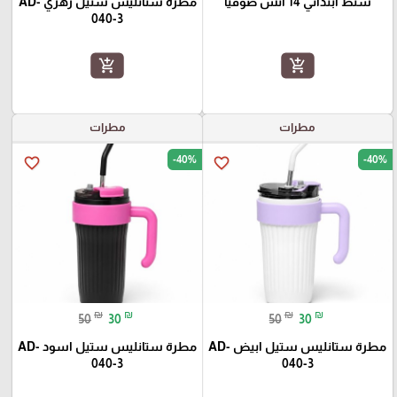
شنط ابتدائي 14 انش صوفيا
مطرة ستانليس ستيل زهري AD-
040-3
add_shopping_cart
add_shopping_cart
مطرات
مطرات
-40%
-40%
favorite_border
favorite_border
₪
₪
₪
₪
50
30
50
30
مطرة ستانليس ستيل ابيض AD-
مطرة ستانليس ستيل اسود AD-
040-3
040-3