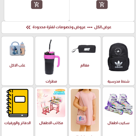
add_shopping_cart
add_shopping_cart
keyboard_double_arrow_left
more_horiz
عرض الكل
عروض وخصومات لفترة محدودة
علب الاكل
مقالم
شنط مدرسية
مطرات
سكيت اطفال
مكاتب الاطفال
الدفاتر والورقيات