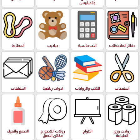
والدبابيس
دفاتر الملاحظات
الات حاسبة
دباديب
المطاط
المقصات
الكتب والروايات
ادوات رياضية
المغلفات
رولات ورق
الالواح
رولات اللاصق و
الصمغ والغراء
الطباعة
مكائن الاصق