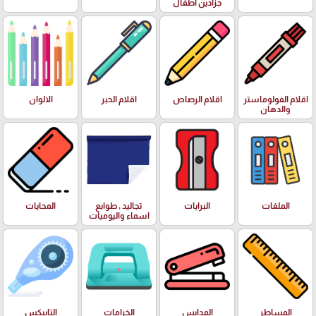
جزادين اطفال
اقلام الفولوماستر
اقلام الرصاص
اقلام الحبر
الالوان
والدهان
الملفات
البرايات
تجاليد , طوابع
المحايات
اسماء واليوميات
المساطر
المدابس
الخرامات
التايبكس