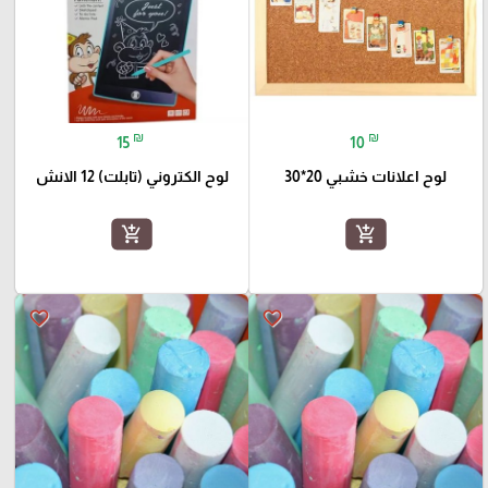
₪
₪
15
10
لوح اعلانات خشبي 20*30
لوح الكتروني (تابلت) 12 الانش
add_shopping_cart
add_shopping_cart
favorite_border
favorite_border