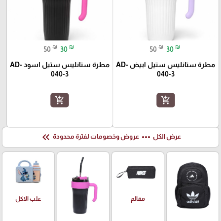
₪
₪
₪
₪
50
30
50
30
مطرة ستانليس ستيل ابيض AD-
مطرة ستانليس ستيل اسود AD-
040-3
040-3
add_shopping_cart
add_shopping_cart
keyboard_double_arrow_left
more_horiz
عرض الكل
عروض وخصومات لفترة محدودة
علب الاكل
مقالم