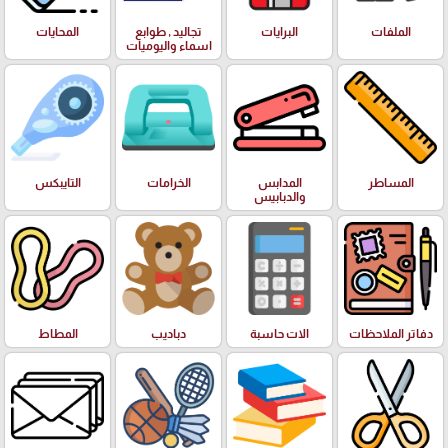
الملفات
البرايات
تجاليد , طوابع
المحايات
اسماء واليوميات
المساطر
المدابس
الخرامات
التايبكس
والدبابيس
دفاتر الملاحظات
الات حاسبة
دباديب
المطاط