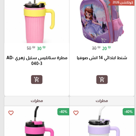
كولكشن 2026
₪
₪
₪
₪
50
30
30
20
شنط ابتدائي 14 انش صوفيا
مطرة ستانليس ستيل زهري AD-
040-3
add_shopping_cart
add_shopping_cart
مطرات
مطرات
-40%
-40%
favorite_border
favorite_border