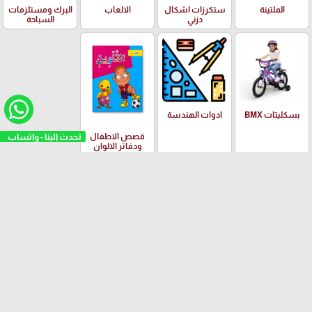
الملتينة
ستكرزات اشكال
الالعاب
البرك ومستلزمات
دزني
السباحة
بسكليتات BMX
ادوات الهندسة
تحدث الينا - واتساب
قصص الاطفال
ودفاتر الالوان
العلامات التجارية
Yalong
EISEN
PILOT
Adidas
Schneider