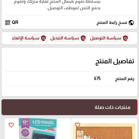
ببساطة نقوم بايصال المنتج لغاية منزلك وتقوم
بدفع الثمن لموظف التوصيل.
qr_code
public
نسخ رابط المنتج
QR
policy
policy
policy
سياسة التوصيل
سياسة التبديل
سياسة الإلغاء
تفاصيل المنتج
رقم المنتج
675
منتجات ذات صلة
favorite_border
favorite_border