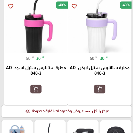
-40%
-40%
favorite_border
favorite_border
₪
₪
₪
₪
50
30
50
30
مطرة ستانليس ستيل ابيض AD-
مطرة ستانليس ستيل اسود AD-
040-3
040-3
add_shopping_cart
add_shopping_cart
keyboard_double_arrow_left
more_horiz
عرض الكل
عروض وخصومات لفترة محدودة