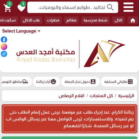
0
0
search
shopping_cart
favorite
home
الكل
شنط مدرسية
مقالم
مطرات
علب الاكل
سكيت اط
Select Language
▼
commute
emoji_emotions
account_box
ballot
طلباتي السابقة
دخول تجار الجملة
آراء زبائننا
مناطق التوصيل
الرئيسية
كل المنتجات
اقلام الرصاص
زبائننا الكرام، عند إجراء طلب عبر موقعنا، يرجى عمل إتمام الطلب حتى
يتم تنفيذه. وللاستفسارات، يُرجى التواصل معنا عبر رسائل الواتس اب
او عبر رسائل الصفحة. شكرًا لتفهمكم