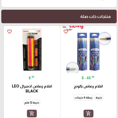
منتجات ذات صلة
favorite_border
favorite_border
₪
₪
8
8 - 40
اقلام رصاص يالونج
اقلام رصاص ادميرال LEO
BLACK
دزينة
ربطة 6 دزينات
دزينة 12 قلم
add_shopping_cart
add_shopping_cart