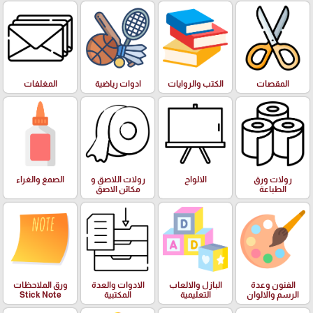
المقصات
الكتب والروايات
ادوات رياضية
المغلفات
رولات ورق
الالواح
رولات اللاصق و
الصمغ والغراء
الطباعة
مكائن الاصق
الفنون وعدة
البازل والالعاب
الادوات والعدة
ورق الملاحظات
الرسم والالوان
التعليمية
المكتبية
Stick Note