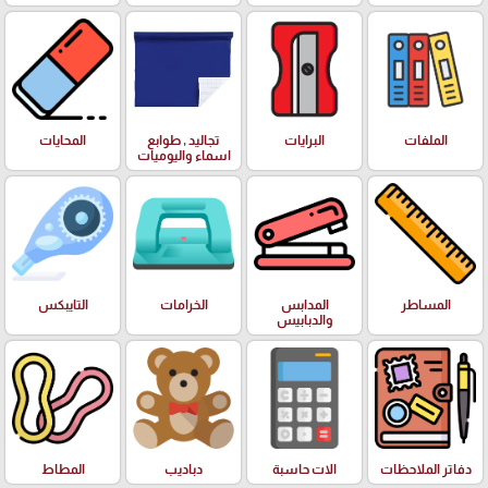
الملفات
البرايات
تجاليد , طوابع
المحايات
اسماء واليوميات
المساطر
المدابس
الخرامات
التايبكس
والدبابيس
دفاتر الملاحظات
الات حاسبة
دباديب
المطاط