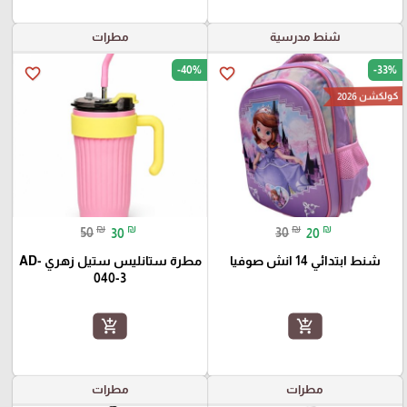
شنط مدرسية
مطرات
-40%
-33%
favorite_border
favorite_border
كولكشن 2026
₪
₪
₪
₪
50
30
30
20
شنط ابتدائي 14 انش صوفيا
مطرة ستانليس ستيل زهري AD-
040-3
add_shopping_cart
add_shopping_cart
مطرات
مطرات