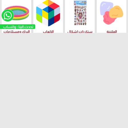
تحدث الينا - واتساب
الملتينة
ستكرزات اشكال
الالعاب
البرك ومستلزمات
دزني
السباحة
بسكليتات BMX
ادوات الهندسة
قصص الاطفال
ودفاتر الالوان
العلامات التجارية
Yalong