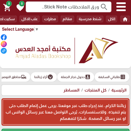
0
0
search
shopping_cart
favorite
home
الكل
شنط مدرسية
مقالم
مطرات
علب الاكل
سكيت اط
Select Language
▼
commute
emoji_emotions
account_box
ballot
طلباتي السابقة
دخول تجار الجملة
آراء زبائننا
مناطق التوصيل
الرئيسية
كل المنتجات
المساطر
زبائننا الكرام، عند إجراء طلب عبر موقعنا، يرجى عمل إتمام الطلب حتى
يتم تنفيذه. وللاستفسارات، يُرجى التواصل معنا عبر رسائل الواتس اب
او عبر رسائل الصفحة. شكرًا لتفهمكم