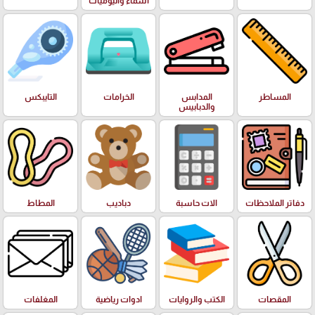
اسماء واليوميات
المساطر
المدابس
الخرامات
التايبكس
والدبابيس
دفاتر الملاحظات
الات حاسبة
دباديب
المطاط
المقصات
الكتب والروايات
ادوات رياضية
المغلفات