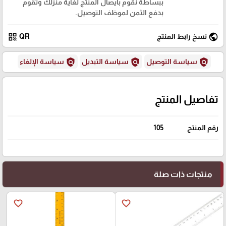
ببساطة نقوم بايصال المنتج لغاية منزلك وتقوم
بدفع الثمن لموظف التوصيل.
qr_code
public
نسخ رابط المنتج
QR
policy
policy
policy
سياسة التوصيل
سياسة التبديل
سياسة الإلغاء
تفاصيل المنتج
رقم المنتج
105
منتجات ذات صلة
favorite_border
favorite_border