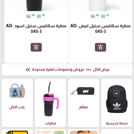
₪
₪
₪
₪
50
30
50
30
مطرة ستانليس ستيل ابيض AD-
مطرة ستانليس ستيل اسود AD-
040-3
040-3
add_shopping_cart
add_shopping_cart
keyboard_double_arrow_left
more_horiz
عرض الكل
عروض وخصومات لفترة محدودة
علب الاكل
مقالم
شنط مدرسية
مطرات