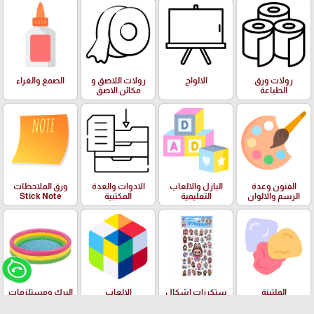
رولات ورق
الالواح
رولات اللاصق و
الصمغ والغراء
الطباعة
مكائن الاصق
الفنون وعدة
البازل والالعاب
الادوات والعدة
ورق الملاحظات
الرسم والالوان
التعليمية
المكتبية
Stick Note
الملتينة
ستكرزات اشكال
الالعاب
البرك ومستلزمات
دزني
السباحة