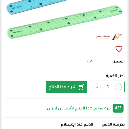
favorite_border
السعر
₪
1
اختر الكمية
shopping_cart
شراء هذا المنتج
+
-
422
مرة تم بيع هذا المنتج لأشخاص آخرين.
طريقة الدفع
الدفع عند الإستلام