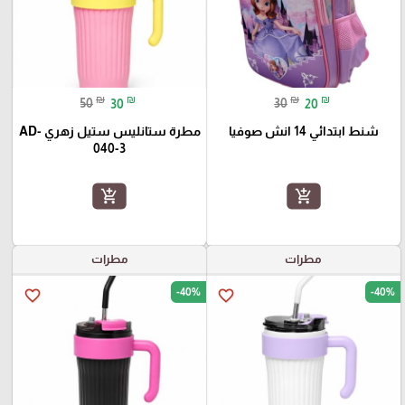
₪
₪
₪
₪
50
30
30
20
شنط ابتدائي 14 انش صوفيا
مطرة ستانليس ستيل زهري AD-
040-3
add_shopping_cart
add_shopping_cart
مطرات
مطرات
-40%
-40%
favorite_border
favorite_border