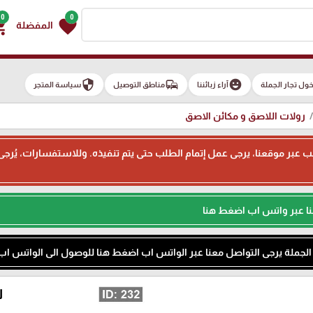
0
0
g_cart
favorite
المفضلة
security
commute
emoji_emotions
ول تجار الجملة
آراء زبائننا
مناطق التوصيل
سياسة المتجر
رولات اللاصق و مكائن الاصق
ء طلب عبر موقعنا، يرجى عمل إتمام الطلب حتى يتم تنفيذه. وللاستفسارات، يُر
نا عبر واتس اب اضغط هنا
م الجملة يرجى التواصل معنا عبر الواتس اب اضغط هنا للوصول الى الواتس اب
ل