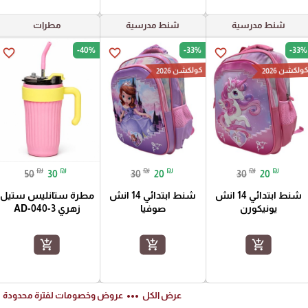
شنط مدرسية
شنط مدرسية
مطرات
-40%
-33%
-33%
favorite_border
favorite_border
favorite_border
ولكشن 2026
كولكشن 2026
₪
₪
₪
₪
₪
₪
50
30
30
20
30
20
شنط ابتدائي 14 انش
شنط ابتدائي 14 انش
مطرة ستانليس ستيل
يونيكورن
صوفيا
زهري AD-040-3
add_shopping_cart
add_shopping_cart
add_shopping_cart
ft
more_horiz
عرض الكل
عروض وخصومات لفترة محدودة