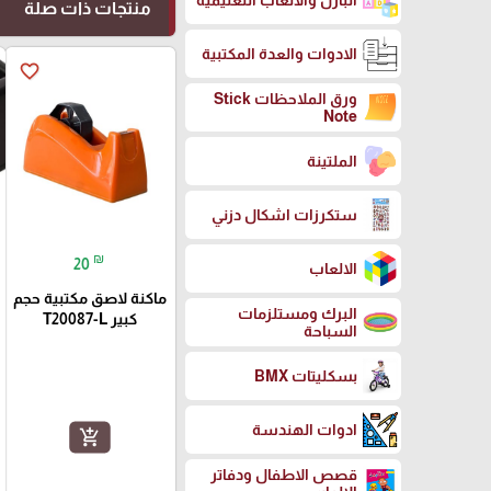
البازل والالعاب التعليمية
منتجات ذات صلة
الادوات والعدة المكتبية
favorite_border
ورق الملاحظات Stick
Note
الملتينة
ستكرزات اشكال دزني
₪
20
الالعاب
ماكنة لاصق مكتبية حجم
البرك ومستلزمات
كبير T20087-L
السباحة
بسكليتات BMX
ادوات الهندسة
add_shopping_cart
قصص الاطفال ودفاتر