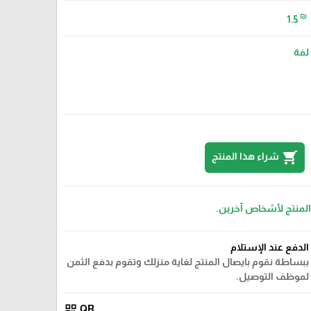
₪
1.5
لفة
shopping_cart
شراء هذا المنتج
 المنتج لأشخاص آخرين.
الدفع عند الإستلام
ببساطة نقوم بايصال المنتج لغاية منزلك وتقوم بدفع الثمن
لموظف التوصيل.
qr_code
QR