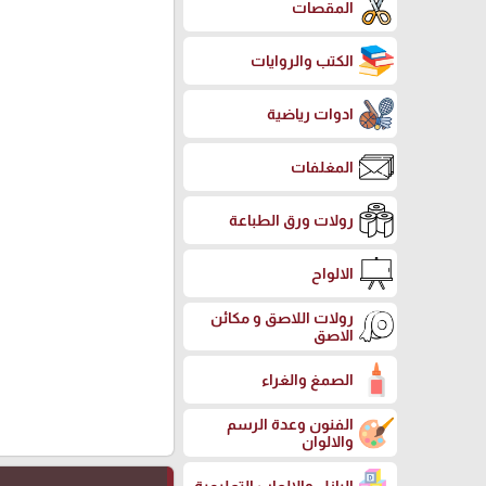
المقصات
الكتب والروايات
ادوات رياضية
المغلفات
رولات ورق الطباعة
الالواح
رولات اللاصق و مكائن
الاصق
الصمغ والغراء
الفنون وعدة الرسم
والالوان