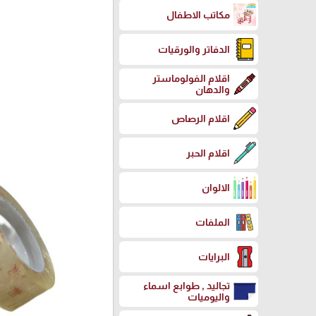
مكاتب الاطفال
الدفاتر والورقيات
اقلام الفولوماستر
والدهان
اقلام الرصاص
اقلام الحبر
الالوان
الملفات
البرايات
تجاليد , طوابع اسماء
واليوميات