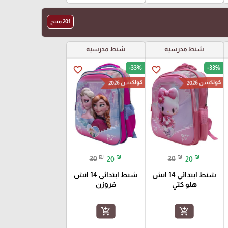
201 منتج
شنط مدرسية
شنط مدرسية
-33%
-33%
favorite_border
favorite_border
كولكشن 2026
كولكشن 2026
₪
₪
₪
₪
30
20
30
20
شنط ابتدائي 14 انش
شنط ابتدائي 14 انش
هلو كتي
فروزن
add_shopping_cart
add_shopping_cart