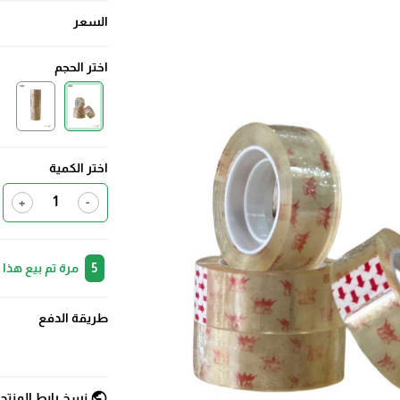
السعر
اختر الحجم
اختر الكمية
+
-
5
مرة تم بيع هذا
طريقة الدفع
public
نسخ رابط المنتج