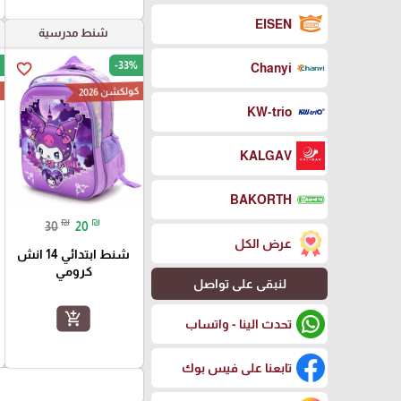
EISEN
شنط مدرسية
-33%
favorite_border
Chanyi
كولكشن 2026
ك
KW-trio
KALGAV
BAKORTH
₪
₪
30
20
عرض الكل
شنط ابتدائي 14 انش
كرومي
لنبقى على تواصل
add_shopping_cart
تحدث الينا - واتساب
تابعنا على فيس بوك