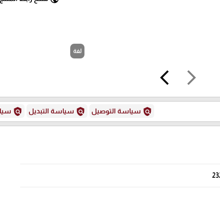
لفة
arrow_back_ios
arrow_forward_ios
policy
policy
policy
سياسة التوصيل
سياسة التبديل
سياس
23