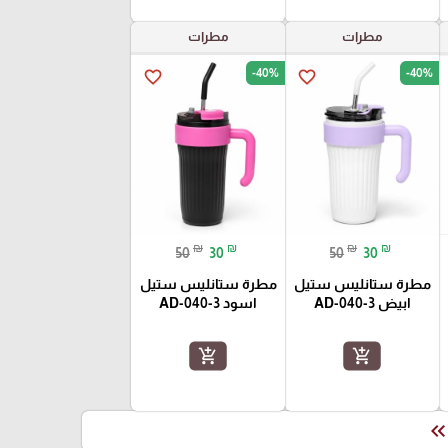
مطرات
مطرات
-40%
-40%
favorite_border
favorite_border
₪
₪
₪
₪
50
30
50
30
مطرة ستانليس ستيل
مطرة ستانليس ستيل
ابيض AD-040-3
اسود AD-040-3
add_shopping_cart
add_shopping_cart
keyboard_double_arrow_le